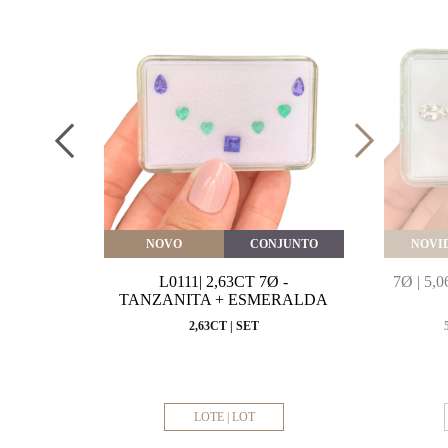
VEITE
NOVO
CONJUNTO
NOVI
MARINHA
L0111| 2,63CT 7Ø -
7Ø | 5
VAL
TANZANITA + ESMERALDA
MM
2,63CT | SET
LOTE | LOT