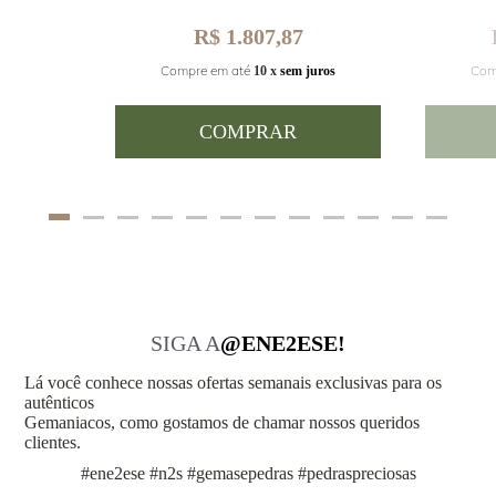
R$ 1.807,87
Com
Compre em até
juros
10 x
sem juros
COMPRAR
SIGA A
@ENE2ESE!
Lá você conhece nossas ofertas semanais exclusivas para os
autênticos
Gemaniacos, como gostamos de chamar nossos queridos
clientes.
#ene2ese #n2s #gemasepedras #pedraspreciosas