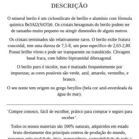
DESCRIÇÃO
O mineral berilo é um ciclossilicato de berílio e alumínio com fórmula
química Be3Al2(SiO3)6. Os cristais hexagonais do berilo podem ser
de tamanho muito pequeno ou atingir dimensões de alguns metros.
Os cristais terminados são relativamente raros. O berilo exibe fratura
concoidal, tem uma dureza de 7,5-8, um peso específico de 2,63-2,80.
Possui brilho vítreo e pode ser transparente ou translúcido. Clivagem
basal fraca, com hábito bipiramidal dihexagonal.
O berilo puro é incolor, mas é matizado frequentemente por
impurezas; as cores possíveis são verde, azul, amarelo, vermelho, e
branco.
O seu nome tem origem no grego beryllos (bela cor azul-esverdeada da
água do mar).
__________________________________________________________
‘Compre conosco, fácil de escolher, prático para comprar e seguro para
receber’.
Todos os nossos materiais são 100% naturais, adquiridos em estado
bruto diretamente dos principais centros de produção do mundo,
prezamos pela qualidade, ética, transparência, rastreabilidade de toda a