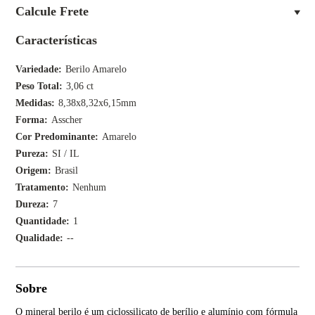
Calcule Frete
Características
Variedade
Berilo Amarelo
Peso Total
3,06 ct
Medidas
8,38x8,32x6,15mm
Forma
Asscher
Cor Predominante
Amarelo
Pureza
SI / IL
Origem
Brasil
Tratamento
Nenhum
Dureza
7
Quantidade
1
Qualidade
--
Sobre
O mineral berilo é um ciclossilicato de berílio e alumínio com fórmula
Os c