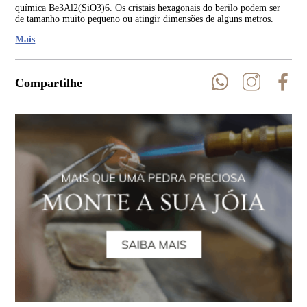
química Be3Al2(SiO3)6. Os cristais hexagonais do berilo podem ser
con
de tamanho muito pequeno ou atingir dimensões de alguns metros.
Pos
bas
Mais
Compartilhe