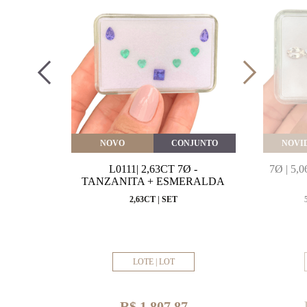
VEITE
NOVO
CONJUNTO
NOVI
MARINHA
L0111| 2,63CT 7Ø -
7Ø | 5
VAL
TANZANITA + ESMERALDA
MM
2,63CT | SET
LOTE | LOT
R$ 1.807,87