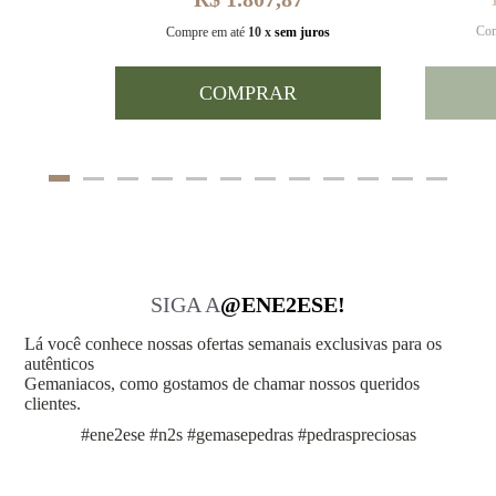
Com
uros
Compre em até
10 x
sem juros
COMPRAR
SIGA A
@ENE2ESE!
Lá você conhece nossas ofertas semanais exclusivas para os
autênticos
Gemaniacos, como gostamos de chamar nossos queridos
clientes.
#ene2ese #n2s #gemasepedras #pedraspreciosas