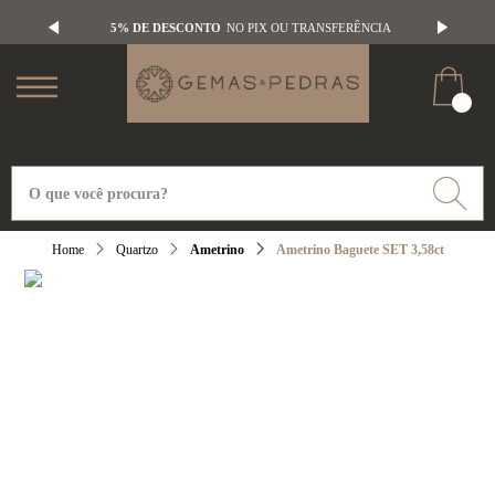
5% DE DESCONTO
NO PIX OU TRANSFERÊNCIA
Quartzo
Ametrino
Ametrino Baguete SET 3,58ct