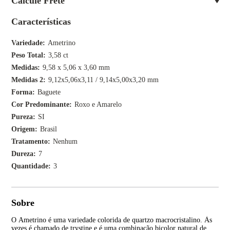
Calcule Frete
Características
Variedade
Ametrino
Peso Total
3,58 ct
Medidas
9,58 x 5,06 x 3,60 mm
Medidas 2
9,12x5,06x3,11 / 9,14x5,00x3,20 mm
Forma
Baguete
Cor Predominante
Roxo e Amarelo
Pureza
SI
Origem
Brasil
Tratamento
Nenhum
Dureza
7
Quantidade
3
Sobre
O Ametrino é uma variedade colorida de quartzo macrocristalino. Às
As 
vezes é chamado de trystine e é uma combinação bicolor natural de
vio