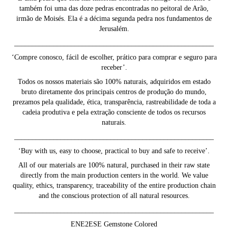
também foi uma das doze pedras encontradas no peitoral de Arão,
irmão de Moisés. Ela é a décima segunda pedra nos fundamentos de
Jerusalém.
________________________________________________________
‘Compre conosco, fácil de escolher, prático para comprar e seguro para
receber’.
Todos os nossos materiais são 100% naturais, adquiridos em estado
bruto diretamente dos principais centros de produção do mundo,
prezamos pela qualidade, ética, transparência, rastreabilidade de toda a
cadeia produtiva e pela extração consciente de todos os recursos
naturais.
________________________________________________________
‘Buy with us, easy to choose, practical to buy and safe to receive’.
All of our materials are 100% natural, purchased in their raw state
directly from the main production centers in the world. We value
quality, ethics, transparency, traceability of the entire production chain
and the conscious protection of all natural resources.
________________________________________________________
ENE2ESE Gemstone Colored