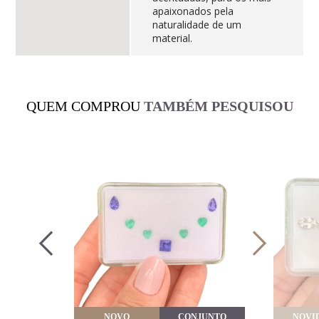
apaixonados pela
naturalidade de um
material.
QUEM COMPROU
TAMBÉM PESQUISOU
VEITE
NOVO
CONJUNTO
NOVI