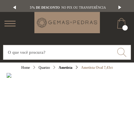
5% DE DESCONTO
NO PIX OU TRANSFERÊNCIA
Quartzo
Ametista
Ametista Oval 7,43ct