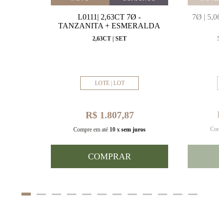
MARINHA
L0111| 2,63CT 7Ø -
7Ø | 5
VAL
TANZANITA + ESMERALDA
MM
2,63CT | SET
LOTE | LOT
R$ 1.807,87
Com
uros
Compre em até
10 x
sem juros
COMPRAR