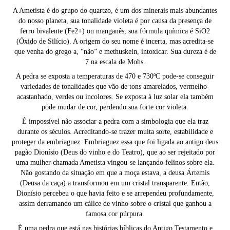
A Ametista é do grupo do quartzo, é um dos minerais mais abundantes
do nosso planeta, sua tonalidade violeta é por causa da presença de
ferro bivalente (Fe2+) ou manganês, sua fórmula química é SiO2
(Óxido de Silício). A origem do seu nome é incerta, mas acredita-se
que venha do grego a, “não” e methuskein, intoxicar. Sua dureza é de
7 na escala de Mohs.
A pedra se exposta a temperaturas de 470 e 730ºC pode-se conseguir
variedades de tonalidades que vão de tons amarelados, vermelho-
acastanhado, verdes ou incolores. Se exposta à luz solar ela também
pode mudar de cor, perdendo sua forte cor violeta.
É impossível não associar a pedra com a simbologia que ela traz
durante os séculos. Acreditando-se trazer muita sorte, estabilidade e
proteger da embriaguez. Embriaguez essa que foi ligada ao antigo deus
pagão Dionísio (Deus do vinho e do Teatro), que ao ser rejeitado por
uma mulher chamada Ametista vingou-se lançando felinos sobre ela.
Não gostando da situação em que a moça estava, a deusa Ártemis
(Deusa da caça) a transformou em um cristal transparente. Então,
Dionísio percebeu o que havia feito e se arrependeu profundamente,
assim derramando um cálice de vinho sobre o cristal que ganhou a
famosa cor púrpura.
É uma pedra que está nas histórias bíblicas do Antigo Testamento e