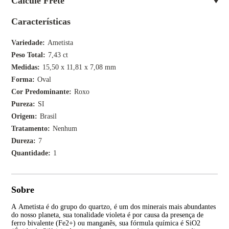
Calcule Frete
Características
Variedade
Ametista
Peso Total
7,43 ct
Medidas
15,50 x 11,81 x 7,08 mm
Forma
Oval
Cor Predominante
Roxo
Pureza
SI
Origem
Brasil
Tratamento
Nenhum
Dureza
7
Quantidade
1
Sobre
A Ametista é do grupo do quartzo, é um dos minerais mais abundantes
A p
do nosso planeta, sua tonalidade violeta é por causa da presença de
var
ferro bivalente (Fe2+) ou manganês, sua fórmula química é SiO2
aca