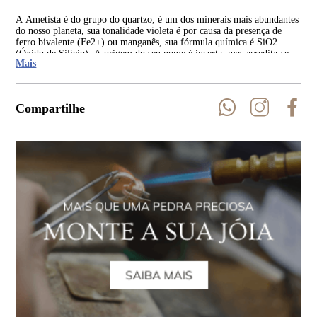
A Ametista é do grupo do quartzo, é um dos minerais mais abundantes
A p
do nosso planeta, sua tonalidade violeta é por causa da presença de
var
ferro bivalente (Fe2+) ou manganês, sua fórmula química é SiO2
aca
(Óxido de Silício). A origem do seu nome é incerta, mas acredita-se
pod
Mais
que venha do grego a, “não” e methuskein, intoxicar. Sua dureza é de
7 na escala de Mohs.
Compartilhe