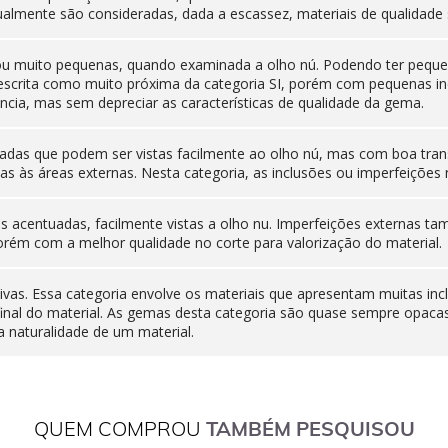
ualmente são consideradas, dada a escassez, materiais de qualidade 
 ou muito pequenas, quando examinada a olho nú. Podendo ter pequen
 descrita como muito próxima da categoria SI, porém com pequenas i
cia, mas sem depreciar as características de qualidade da gema.
adas que podem ser vistas facilmente ao olho nú, mas com boa tran
as às áreas externas. Nesta categoria, as inclusões ou imperfeiçõ
nas acentuadas, facilmente vistas a olho nu. Imperfeições externas
orém com a melhor qualidade no corte para valorização do material.
ivas. Essa categoria envolve os materiais que apresentam muitas inc
final do material. As gemas desta categoria são quase sempre opaca
 naturalidade de um material.
QUEM COMPROU
TAMBÉM PESQUISOU