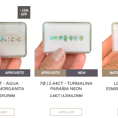
- 11%
OFF
APROVEITE
APROVEITE
NEW
MATE
CT - ÁGUA
7Ø | 2,44CT - TURMALINA
L
 MORGANITA
PARAÍBA NEON
ESME
,42X5,05MM
2,44CT | 4,30X4,23MM
| SET
LOTE | LOT