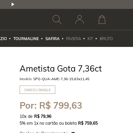
2,5% DE DESCONTO
1X NO CARTÃO DE CR
ZIO
TOURMALINE
SAFIRA
RIVIERA
KIT
BRUTO
Ametista Gota 7,36ct
Modelo
SPG-QUA-AME-7,36-15,63x11,45
ÚNICO | SINGLE
Por:
R$ 799,63
10
x
R$ 79,96
5% em 1x no cartão ou boleto
R$ 759,65