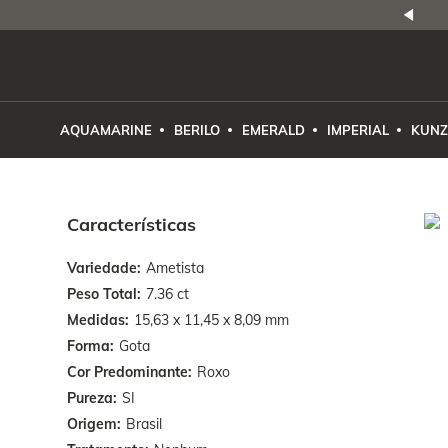
NATURAIS
|
PREÇO E PROCEDÊNCIA
ENE2ESE
AQUAMARINE
BERILO
EMERALD
IMPERIAL
KUNZ
Características
Variedade
Ametista
Peso Total
7.36 ct
Medidas
15,63 x 11,45 x 8,09 mm
Forma
Gota
Cor Predominante
Roxo
Pureza
SI
Origem
Brasil