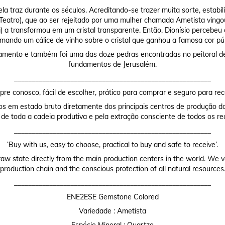
la traz durante os séculos. Acreditando-se trazer muita sorte, estab
 Teatro), que ao ser rejeitado por uma mulher chamada Ametista vingo
 a transformou em um cristal transparente. Então, Dionísio percebeu 
mando um cálice de vinho sobre o cristal que ganhou a famosa cor pú
stamento e também foi uma das doze pedras encontradas no peitoral d
fundamentos de Jerusalém.
________________________________________________________
re conosco, fácil de escolher, prático para comprar e seguro para rec
os em estado bruto diretamente dos principais centros de produção do
 de toda a cadeia produtiva e pela extração consciente de todos os re
________________________________________________________
‘Buy with us, easy to choose, practical to buy and safe to receive’.
raw state directly from the main production centers in the world. We valu
production chain and the conscious protection of all natural resources
________________________________________________________
ENE2ESE Gemstone Colored
Variedade : Ametista
Espécie Mineral : Quartzo