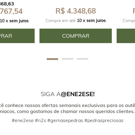
868,63
R$ 4.348,68
 767,54
Compre em até
10 x
sem juros
Compr
10 x
sem juros
PRAR
COMPRAR
SIGA A
@ENE2ESE!
cê conhece nossas ofertas semanais exclusivas para os autê
iacos, como gostamos de chamar nossos queridos clientes.
#ene2ese #n2s #gemasepedras #pedraspreciosas