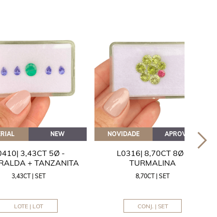
RIAL
NEW
NOVIDADE
APROVEITE
0410| 3,43CT 5Ø -
L0316| 8,70CT 8Ø -
RALDA + TANZANITA
TURMALINA
3,43CT | SET
8,70CT | SET
LOTE | LOT
CONJ. | SET