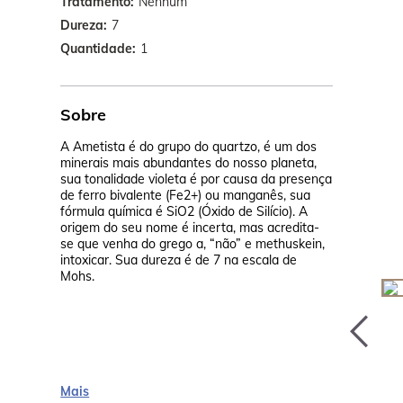
Tratamento
Nenhum
Dureza
7
Quantidade
1
Sobre
A Ametista é do grupo do quartzo, é um dos
A pedra se 
minerais mais abundantes do nosso planeta,
730ºC pode-
sua tonalidade violeta é por causa da presença
tonalidades
de ferro bivalente (Fe2+) ou manganês, sua
vermelho-ac
fórmula química é SiO2 (Óxido de Silício). A
Se exposta 
origem do seu nome é incerta, mas acredita-
de cor, perd
se que venha do grego a, “não” e methuskein,
intoxicar. Sua dureza é de 7 na escala de
Mohs.
Mais