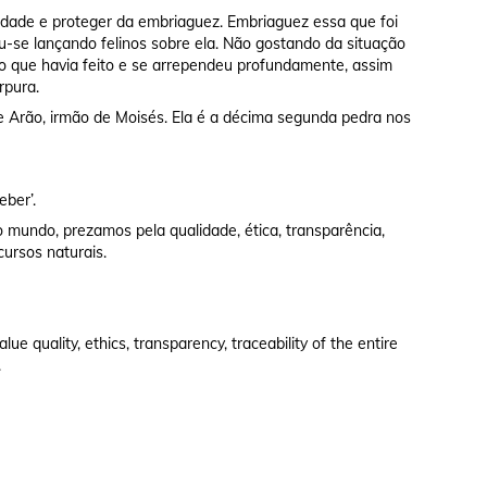
ilidade e proteger da embriaguez. Embriaguez essa que foi
u-se lançando felinos sobre ela. Não gostando da situação
o que havia feito e se arrependeu profundamente, assim
rpura.
e Arão, irmão de Moisés. Ela é a décima segunda pedra nos
eber’.
 mundo, prezamos pela qualidade, ética, transparência,
cursos naturais.
e quality, ethics, transparency, traceability of the entire
.