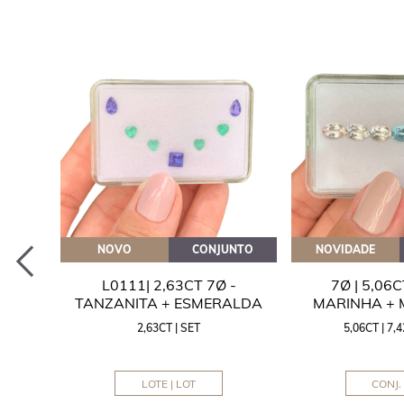
EITE
NOVO
CONJUNTO
NOVIDADE
A
L0111| 2,63CT 7Ø -
7Ø | 5,06
ITA
TANZANITA + ESMERALDA
MARINHA +
2,63CT | SET
5,06CT | 7
LOTE | LOT
CONJ. 