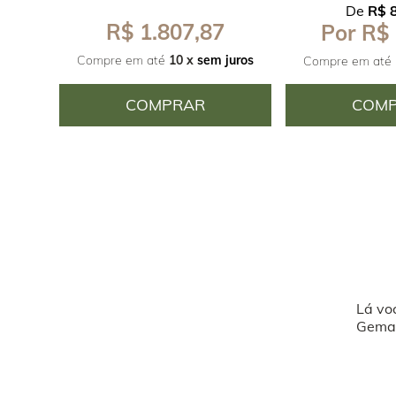
De
R$ 
R$ 1.807,87
Por R$
juros
Compre em até
10 x
sem juros
Compre em até
COMPRAR
COM
Lá vo
Geman