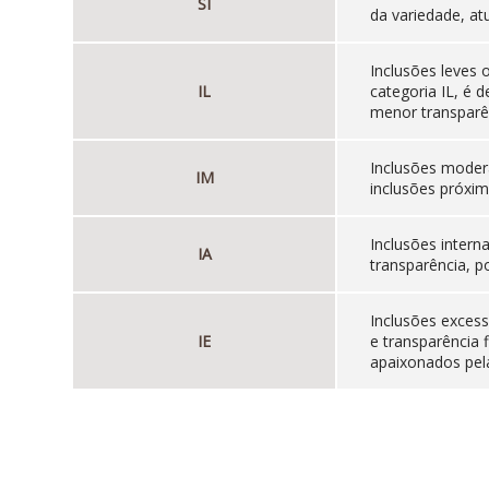
SI
da variedade, at
Inclusões leves
IL
categoria IL, é
menor transparên
Inclusões moder
IM
inclusões próxim
Inclusões inter
IA
transparência, p
Inclusões excess
IE
e transparência 
apaixonados pela