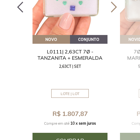
OVEITE
NOVO
CONJUNTO
NOVI
GUA
L0111| 2,63CT 7Ø -
7Ø
NITA
TANZANITA + ESMERALDA
MAR
2,63CT | SET
MM
LOTE | LOT
8
R$ 1.807,87
P
juros
Compre em até
10 x
sem juros
Comp