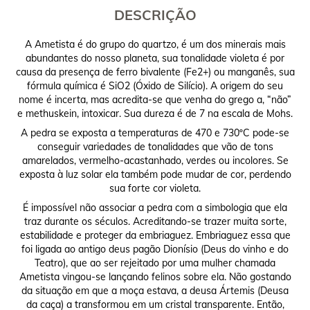
DESCRIÇÃO
A Ametista é do grupo do quartzo, é um dos minerais mais
abundantes do nosso planeta, sua tonalidade violeta é por
causa da presença de ferro bivalente (Fe2+) ou manganês, sua
fórmula química é SiO2 (Óxido de Silício). A origem do seu
nome é incerta, mas acredita-se que venha do grego a, “não”
e methuskein, intoxicar. Sua dureza é de 7 na escala de Mohs.
A pedra se exposta a temperaturas de 470 e 730ºC pode-se
conseguir variedades de tonalidades que vão de tons
amarelados, vermelho-acastanhado, verdes ou incolores. Se
exposta à luz solar ela também pode mudar de cor, perdendo
sua forte cor violeta.
É impossível não associar a pedra com a simbologia que ela
traz durante os séculos. Acreditando-se trazer muita sorte,
estabilidade e proteger da embriaguez. Embriaguez essa que
foi ligada ao antigo deus pagão Dionísio (Deus do vinho e do
Teatro), que ao ser rejeitado por uma mulher chamada
Ametista vingou-se lançando felinos sobre ela. Não gostando
da situação em que a moça estava, a deusa Ártemis (Deusa
da caça) a transformou em um cristal transparente. Então,