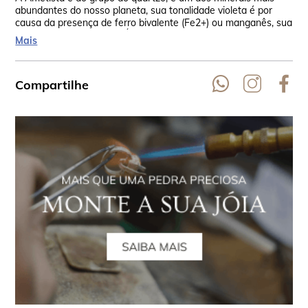
abundantes do nosso planeta, sua tonalidade violeta é por
con
causa da presença de ferro bivalente (Fe2+) ou manganês, sua
ama
fórmula química é SiO2 (Óxido de Silício). A origem do seu
exp
Mais
nome é incerta, mas acredita-se que venha do grego a, “não”
sua
e methuskein, intoxicar. Sua dureza é de 7 na escala de Mohs.
Compartilhe