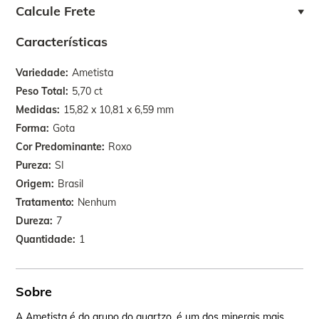
Calcule Frete
Características
Variedade
Ametista
Peso Total
5,70 ct
Medidas
15,82 x 10,81 x 6,59 mm
Forma
Gota
Cor Predominante
Roxo
Pureza
SI
Origem
Brasil
Tratamento
Nenhum
Dureza
7
Quantidade
1
Sobre
A Ametista é do grupo do quartzo, é um dos minerais mais
A p