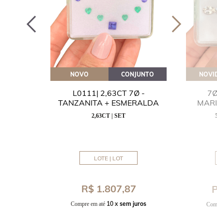
OVEITE
NOVO
CONJUNTO
NOVI
GUA
L0111| 2,63CT 7Ø -
7Ø
NITA
TANZANITA + ESMERALDA
MAR
2,63CT | SET
MM
LOTE | LOT
8
R$ 1.807,87
P
uros
10 x
sem juros
Compre em até
Com