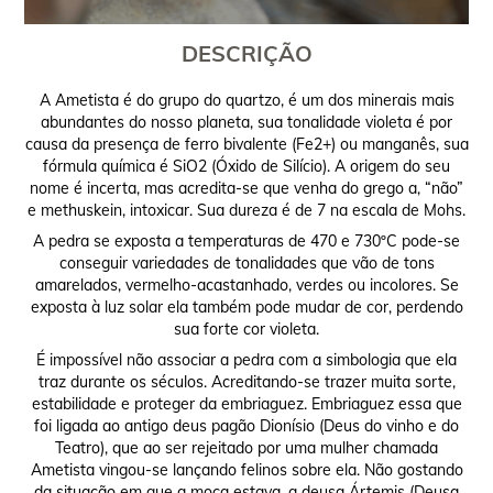
DESCRIÇÃO
A Ametista é do grupo do quartzo, é um dos minerais mais
abundantes do nosso planeta, sua tonalidade violeta é por
causa da presença de ferro bivalente (Fe2+) ou manganês, sua
fórmula química é SiO2 (Óxido de Silício). A origem do seu
nome é incerta, mas acredita-se que venha do grego a, “não”
e methuskein, intoxicar. Sua dureza é de 7 na escala de Mohs.
A pedra se exposta a temperaturas de 470 e 730ºC pode-se
conseguir variedades de tonalidades que vão de tons
amarelados, vermelho-acastanhado, verdes ou incolores. Se
exposta à luz solar ela também pode mudar de cor, perdendo
sua forte cor violeta.
É impossível não associar a pedra com a simbologia que ela
traz durante os séculos. Acreditando-se trazer muita sorte,
estabilidade e proteger da embriaguez. Embriaguez essa que
foi ligada ao antigo deus pagão Dionísio (Deus do vinho e do
Teatro), que ao ser rejeitado por uma mulher chamada
Ametista vingou-se lançando felinos sobre ela. Não gostando
da situação em que a moça estava, a deusa Ártemis (Deusa