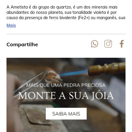
A Ametista é do grupo do quartzo, é um dos minerais mais
A p
abundantes do nosso planeta, sua tonalidade violeta é por
con
causa da presença de ferro bivalente (Fe2+) ou manganês, sua
ama
fórmula química é SiO2 (Óxido de Silício). A origem do seu
exp
Mais
nome é incerta, mas acredita-se que venha do grego a, “não”
sua
e methuskein, intoxicar. Sua dureza é de 7 na escala de Mohs.
Compartilhe