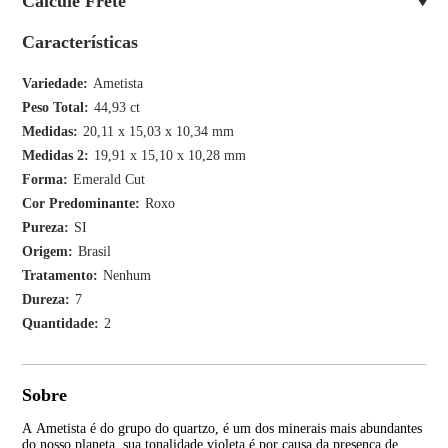
Calcule Frete
Características
Variedade
Ametista
Peso Total
44,93 ct
Medidas
20,11 x 15,03 x 10,34 mm
Medidas 2
19,91 x 15,10 x 10,28 mm
Forma
Emerald Cut
Cor Predominante
Roxo
Pureza
SI
Origem
Brasil
Tratamento
Nenhum
Dureza
7
Quantidade
2
Sobre
A Ametista é do grupo do quartzo, é um dos minerais mais abundantes
A p
do nosso planeta, sua tonalidade violeta é por causa da presença de
var