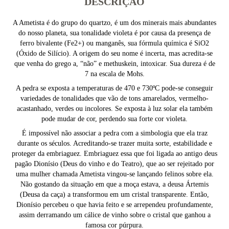
DESCRIÇÃO
A Ametista é do grupo do quartzo, é um dos minerais mais abundantes
do nosso planeta, sua tonalidade violeta é por causa da presença de
ferro bivalente (Fe2+) ou manganês, sua fórmula química é SiO2
(Óxido de Silício). A origem do seu nome é incerta, mas acredita-se
que venha do grego a, “não” e methuskein, intoxicar. Sua dureza é de
7 na escala de Mohs.
A pedra se exposta a temperaturas de 470 e 730ºC pode-se conseguir
variedades de tonalidades que vão de tons amarelados, vermelho-
acastanhado, verdes ou incolores. Se exposta à luz solar ela também
pode mudar de cor, perdendo sua forte cor violeta.
É impossível não associar a pedra com a simbologia que ela traz
durante os séculos. Acreditando-se trazer muita sorte, estabilidade e
proteger da embriaguez. Embriaguez essa que foi ligada ao antigo deus
pagão Dionísio (Deus do vinho e do Teatro), que ao ser rejeitado por
uma mulher chamada Ametista vingou-se lançando felinos sobre ela.
Não gostando da situação em que a moça estava, a deusa Ártemis
(Deusa da caça) a transformou em um cristal transparente. Então,
Dionísio percebeu o que havia feito e se arrependeu profundamente,
assim derramando um cálice de vinho sobre o cristal que ganhou a
famosa cor púrpura.