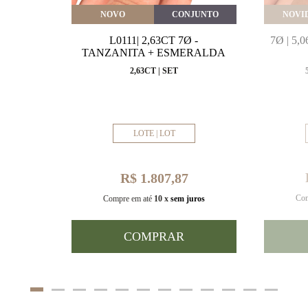
VEITE
NOVO
CONJUNTO
NOVI
MARINHA
L0111| 2,63CT 7Ø -
7Ø | 5
VAL
TANZANITA + ESMERALDA
MM
2,63CT | SET
LOTE | LOT
R$ 1.807,87
Com
uros
Compre em até
10 x
sem juros
COMPRAR