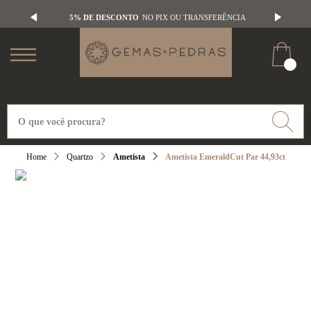
5% DE DESCONTO
NO PIX OU TRANSFERÊNCIA
Quartzo
Ametista
Ametista EmeraldCut Par 44,93ct