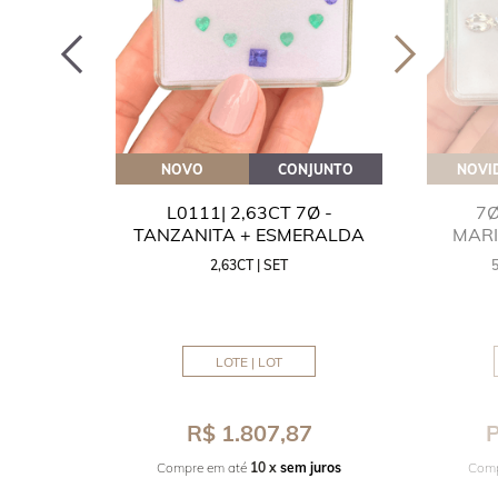
OVEITE
NOVO
CONJUNTO
NOVI
GUA
L0111| 2,63CT 7Ø -
7Ø
NITA
TANZANITA + ESMERALDA
MAR
2,63CT | SET
MM
LOTE | LOT
8
R$ 1.807,87
P
juros
Compre em até
10 x
sem juros
Comp