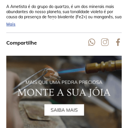
A Ametista é do grupo do quartzo, é um dos minerais mais
A p
abundantes do nosso planeta, sua tonalidade violeta é por
con
causa da presença de ferro bivalente (Fe2+) ou manganês, sua
ama
fórmula química é SiO2 (Óxido de Silício). A origem do seu
exp
Mais
nome é incerta, mas acredita-se que venha do grego a, “não”
sua
e methuskein, intoxicar. Sua dureza é de 7 na escala de Mohs.
Compartilhe