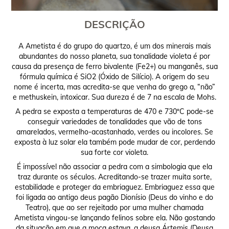
DESCRIÇÃO
A Ametista é do grupo do quartzo, é um dos minerais mais
abundantes do nosso planeta, sua tonalidade violeta é por
causa da presença de ferro bivalente (Fe2+) ou manganês, sua
fórmula química é SiO2 (Óxido de Silício). A origem do seu
nome é incerta, mas acredita-se que venha do grego a, “não”
e methuskein, intoxicar. Sua dureza é de 7 na escala de Mohs.
A pedra se exposta a temperaturas de 470 e 730ºC pode-se
conseguir variedades de tonalidades que vão de tons
amarelados, vermelho-acastanhado, verdes ou incolores. Se
exposta à luz solar ela também pode mudar de cor, perdendo
sua forte cor violeta.
É impossível não associar a pedra com a simbologia que ela
traz durante os séculos. Acreditando-se trazer muita sorte,
estabilidade e proteger da embriaguez. Embriaguez essa que
foi ligada ao antigo deus pagão Dionísio (Deus do vinho e do
Teatro), que ao ser rejeitado por uma mulher chamada
Ametista vingou-se lançando felinos sobre ela. Não gostando
da situação em que a moça estava, a deusa Ártemis (Deusa