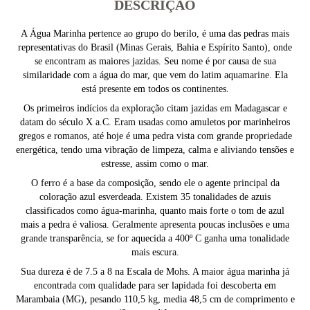
DESCRIÇÃO
A Água Marinha pertence ao grupo do berilo, é uma das pedras mais
representativas do Brasil (Minas Gerais, Bahia e Espírito Santo), onde
se encontram as maiores jazidas. Seu nome é por causa de sua
similaridade com a água do mar, que vem do latim aquamarine. Ela
está presente em todos os continentes.
Os primeiros indícios da exploração citam jazidas em Madagascar e
datam do século X a.C. Eram usadas como amuletos por marinheiros
gregos e romanos, até hoje é uma pedra vista com grande propriedade
energética, tendo uma vibração de limpeza, calma e aliviando tensões e
estresse, assim como o mar.
O ferro é a base da composição, sendo ele o agente principal da
coloração azul esverdeada. Existem 35 tonalidades de azuis
classificados como água-marinha, quanto mais forte o tom de azul
mais a pedra é valiosa. Geralmente apresenta poucas inclusões e uma
grande transparência, se for aquecida a 400º C ganha uma tonalidade
mais escura.
Sua dureza é de 7.5 a 8 na Escala de Mohs. A maior água marinha já
encontrada com qualidade para ser lapidada foi descoberta em
Marambaia (MG), pesando 110,5 kg, media 48,5 cm de comprimento e