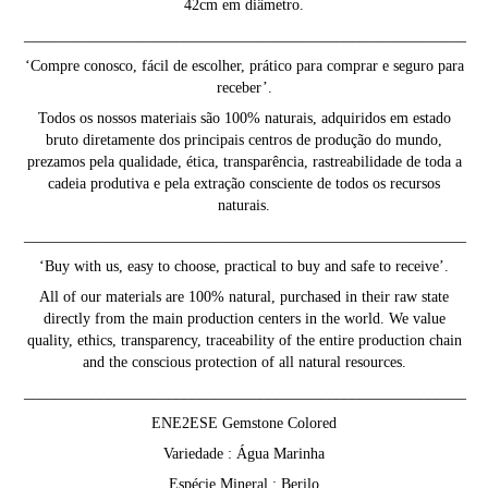
42cm em diâmetro.
__________________________________________________________
‘Compre conosco, fácil de escolher, prático para comprar e seguro para
receber’.
Todos os nossos materiais são 100% naturais, adquiridos em estado
bruto diretamente dos principais centros de produção do mundo,
prezamos pela qualidade, ética, transparência, rastreabilidade de toda a
cadeia produtiva e pela extração consciente de todos os recursos
naturais.
__________________________________________________________
‘Buy with us, easy to choose, practical to buy and safe to receive’.
All of our materials are 100% natural, purchased in their raw state
directly from the main production centers in the world. We value
quality, ethics, transparency, traceability of the entire production chain
and the conscious protection of all natural resources.
__________________________________________________________
ENE2ESE Gemstone Colored
Variedade : Água Marinha
Espécie Mineral : Berilo