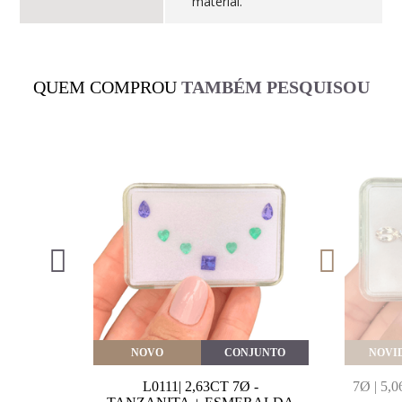
material.
QUEM COMPROU
TAMBÉM PESQUISOU
VEITE
NOVO
CONJUNTO
NOVI
MARINHA
L0111| 2,63CT 7Ø -
7Ø | 5