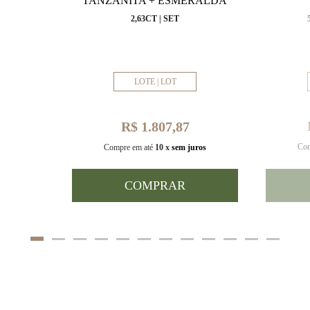
VAL
TANZANITA + ESMERALDA
MM
2,63CT | SET
LOTE | LOT
R$ 1.807,87
Com
uros
Compre em até
10 x
sem juros
COMPRAR