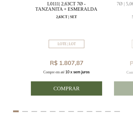
MARINHA
L0111| 2,63CT 7Ø -
7Ø | 5
VAL
TANZANITA + ESMERALDA
MM
2,63CT | SET
LOTE | LOT
8
R$ 1.807,87
P
uros
10 x
sem juros
Compre em até
Com
COMPRAR