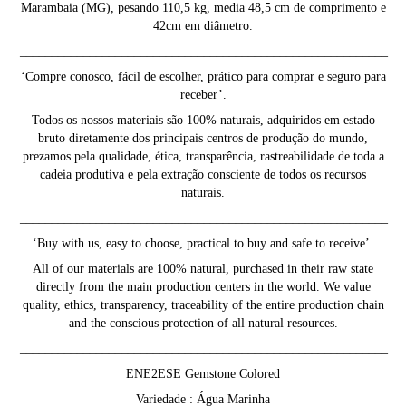
Marambaia (MG), pesando 110,5 kg, media 48,5 cm de comprimento e
42cm em diâmetro.
__________________________________________________________
‘Compre conosco, fácil de escolher, prático para comprar e seguro para
receber’.
Todos os nossos materiais são 100% naturais, adquiridos em estado
bruto diretamente dos principais centros de produção do mundo,
prezamos pela qualidade, ética, transparência, rastreabilidade de toda a
cadeia produtiva e pela extração consciente de todos os recursos
naturais.
__________________________________________________________
‘Buy with us, easy to choose, practical to buy and safe to receive’.
All of our materials are 100% natural, purchased in their raw state
directly from the main production centers in the world. We value
quality, ethics, transparency, traceability of the entire production chain
and the conscious protection of all natural resources.
__________________________________________________________
ENE2ESE Gemstone Colored
Variedade : Água Marinha