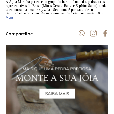
A Água Marinha pertence ao grupo do berilo, é uma das pedras mais
Os 
representativas do Brasil (Minas Gerais, Bahia e Espírito Santo), onde
dat
se encontram as maiores jazidas. Seu nome é por causa de sua
gre
similaridade com a água do mar, que vem do latim aquamarine. Ela
ene
Mais
está presente em todos os continentes.
est
Compartilhe