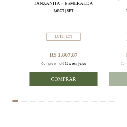
VAL
TANZANITA + ESMERALDA
MM
2,63CT | SET
LOTE | LOT
R$ 1.807,87
Com
Compre em até
juros
10 x
sem juros
COMPRAR