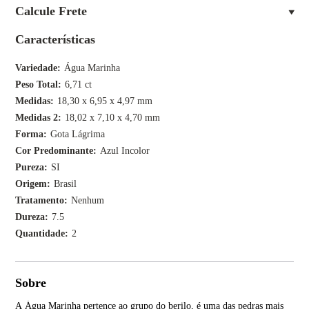
Calcule Frete
Características
Variedade
Água Marinha
Peso Total
6,71 ct
Medidas
18,30 x 6,95 x 4,97 mm
Medidas 2
18,02 x 7,10 x 4,70 mm
Forma
Gota Lágrima
Cor Predominante
Azul Incolor
Pureza
SI
Origem
Brasil
Tratamento
Nenhum
Dureza
7.5
Quantidade
2
Sobre
A Água Marinha pertence ao grupo do berilo, é uma das pedras mais
Os 