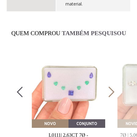
material.
QUEM COMPROU
TAMBÉM PESQUISOU
OVEITE
NOVO
CONJUNTO
NOVI
MARINHA
L0111| 2,63CT 7Ø -
7Ø | 5