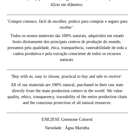
42cm em diâmetro.
__________________________________________________________
‘Compre conosco, fácil de escolher, prático para comprar e seguro para
receber’.
Todos os nossos materiais são 100% naturais, adquiridos em estado
bruto diretamente dos principais centros de produção do mundo,
prezamos pela qualidade, ética, transparência, rastreabilidade de toda a
cadeia produtiva e pela extração consciente de todos os recursos
naturais.
__________________________________________________________
‘Buy with us, easy to choose, practical to buy and safe to receive’.
All of our materials are 100% natural, purchased in their raw state
directly from the main production centers in the world. We value
quality, ethics, transparency, traceability of the entire production chain
and the conscious protection of all natural resources.
__________________________________________________________
ENE2ESE Gemstone Colored
Variedade : Água Marinha