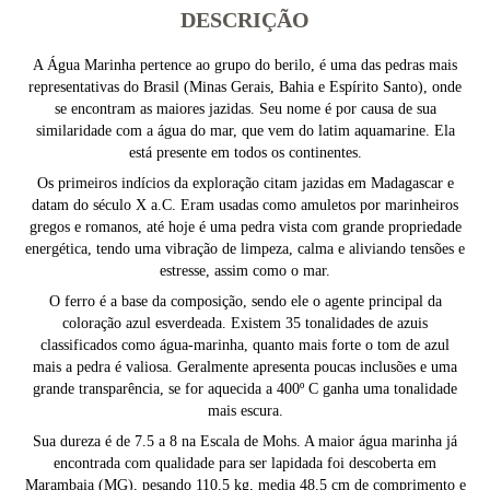
DESCRIÇÃO
A Água Marinha pertence ao grupo do berilo, é uma das pedras mais
representativas do Brasil (Minas Gerais, Bahia e Espírito Santo), onde
se encontram as maiores jazidas. Seu nome é por causa de sua
similaridade com a água do mar, que vem do latim aquamarine. Ela
está presente em todos os continentes.
Os primeiros indícios da exploração citam jazidas em Madagascar e
datam do século X a.C. Eram usadas como amuletos por marinheiros
gregos e romanos, até hoje é uma pedra vista com grande propriedade
energética, tendo uma vibração de limpeza, calma e aliviando tensões e
estresse, assim como o mar.
O ferro é a base da composição, sendo ele o agente principal da
coloração azul esverdeada. Existem 35 tonalidades de azuis
classificados como água-marinha, quanto mais forte o tom de azul
mais a pedra é valiosa. Geralmente apresenta poucas inclusões e uma
grande transparência, se for aquecida a 400º C ganha uma tonalidade
mais escura.
Sua dureza é de 7.5 a 8 na Escala de Mohs. A maior água marinha já
encontrada com qualidade para ser lapidada foi descoberta em
Marambaia (MG), pesando 110,5 kg, media 48,5 cm de comprimento e