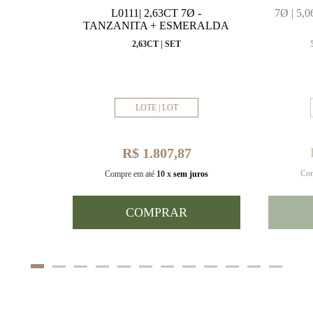
MARINHA
L0111| 2,63CT 7Ø -
7Ø | 5
VAL
TANZANITA + ESMERALDA
MM
2,63CT | SET
LOTE | LOT
R$ 1.807,87
Com
uros
Compre em até
10 x
sem juros
COMPRAR