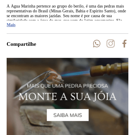
A Água Marinha pertence ao grupo do berilo, é uma das pedras mais
Os 
representativas do Brasil (Minas Gerais, Bahia e Espírito Santo), onde
dat
se encontram as maiores jazidas. Seu nome é por causa de sua
gre
similaridade com a água do mar, que vem do latim aquamarine. Ela
ene
Mais
está presente em todos os continentes.
est
Compartilhe