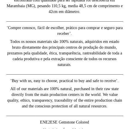
encontrada com qualidade para ser lapidada foi descoberta em
Marambaia (MG), pesando 110,5 kg, media 48,5 cm de comprimento e
42cm em diâmetro.
__________________________________________________________
‘Compre conosco, fácil de escolher, prático para comprar e seguro para
receber’.
Todos os nossos materiais são 100% naturais, adquiridos em estado
bruto diretamente dos principais centros de produção do mundo,
prezamos pela qualidade, ética, transparência, rastreabilidade de toda a
cadeia produtiva e pela extração consciente de todos os recursos
naturais.
__________________________________________________________
‘Buy with us, easy to choose, practical to buy and safe to receive’.
All of our materials are 100% natural, purchased in their raw state
directly from the main production centers in the world. We value
quality, ethics, transparency, traceability of the entire production chain
and the conscious protection of all natural resources.
__________________________________________________________
ENE2ESE Gemstone Colored