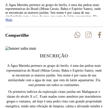
A Água Marinha pertence ao grupo do berilo, é uma das pedras mais
Os 
representativas do Brasil (Minas Gerais, Bahia e Espírito Santo), onde
dat
se encontram as maiores jazidas. Seu nome é por causa de sua
gre
similaridade com a água do mar, que vem do latim aquamarine. Ela
ene
Mais
está presente em todos os continentes.
est
Compartilhe
DESCRIÇÃO
A Água Marinha pertence ao grupo do berilo, é uma das pedras mais
representativas do Brasil (Minas Gerais, Bahia e Espírito Santo), onde
se encontram as maiores jazidas. Seu nome é por causa de sua
similaridade com a água do mar, que vem do latim aquamarine. Ela
está presente em todos os continentes.
Os primeiros indícios da exploração citam jazidas em Madagascar e
datam do século X a.C. Eram usadas como amuletos por marinheiros
gregos e romanos, até hoje é uma pedra vista com grande propriedade
energética, tendo uma vibração de limpeza, calma e aliviando tensões e