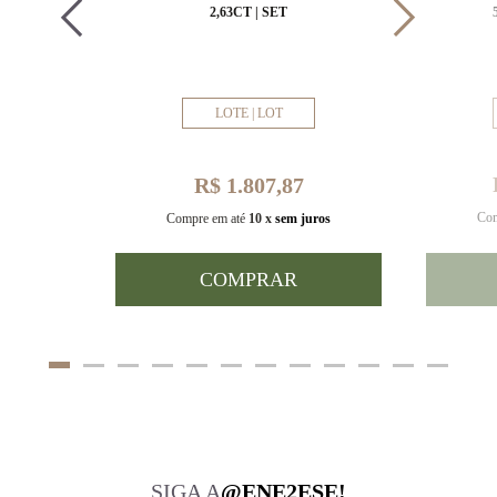
MM
2,63CT | SET
LOTE | LOT
R$ 1.807,87
Com
uros
Compre em até
10 x
sem juros
COMPRAR
SIGA A
@ENE2ESE!