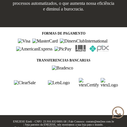
processos automatizados, o que aumenta nossa eficiência
e diminuí a burocracia.
FORMAS
DE PAGAMENTO
TRANSFERENCIAS BANCARIAS
ENE2ESE Eireli - CNPJ: 23.916.832/0001-58 | Fale Conosco: contato@ene2ese.com.br
| Seja parceiro da ENE2ESE, nós mostramos a sua loja para o mundo.