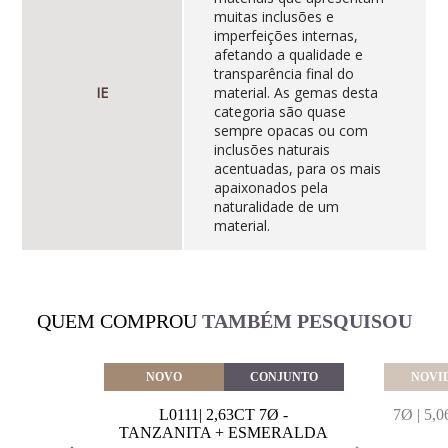
muitas inclusões e
imperfeições internas,
afetando a qualidade e
transparência final do
IE
material. As gemas desta
categoria são quase
sempre opacas ou com
inclusões naturais
acentuadas, para os mais
apaixonados pela
naturalidade de um
material.
QUEM COMPROU
TAMBÉM PESQUISOU
VEITE
NOVO
CONJUNTO
NOVI
MARINHA
L0111| 2,63CT 7Ø -
7Ø | 5
VAL
TANZANITA + ESMERALDA