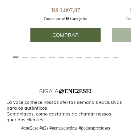
R$ 1.807,87
uros
Compre em até
10 x
sem juros
Com
COMPRAR
SIGA A
@ENE2ESE!
Lá você conhece nossas ofertas semanais exclusivas
para os autênticos
Gemaniacos, como gostamos de chamar nossos
queridos clientes.
#ene2ese #n2s #gemasepedras #pedraspreciosas