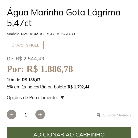
Água Marinha Gota Lágrima
5,47ct
Modelo
N2S-AGM-AZI-5,47-19,57x8,89
ÚNICO | SINGLE
De:
R$ 2.544,43
Por:
R$ 1.886,78
10
x
R$ 188,67
5% em 1x no cartão ou boleto
R$ 1.792,44
Opções de Parcelamento:
-
+
Guia de Medidas