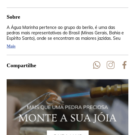
Sobre
A Água Marinha pertence ao grupo do berilo, é uma das
Os 
pedras mais representativas do Brasil (Minas Gerais, Bahia e
Mad
Espírito Santo), onde se encontram as maiores jazidas. Seu
amu
nome é por causa de sua similaridade com a água do mar, que
ped
Mais
vem do latim aquamarine. Ela está presente em todos os
vib
continentes.
ass
Compartilhe