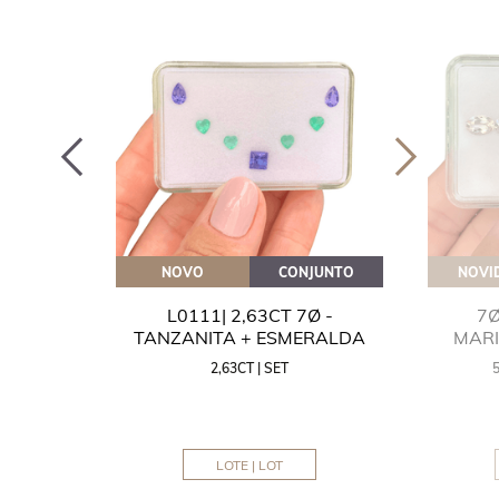
OVEITE
NOVO
CONJUNTO
NOVI
GUA
L0111| 2,63CT 7Ø -
7Ø
NITA
TANZANITA + ESMERALDA
MAR
2,63CT | SET
MM
LOTE | LOT