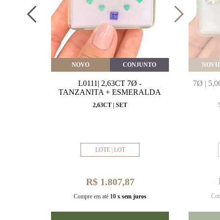
VEITE
NOVO
CONJUNTO
NOVI
MARINHA
L0111| 2,63CT 7Ø -
7Ø | 5
VAL
TANZANITA + ESMERALDA
MM
2,63CT | SET
LOTE | LOT
R$ 1.807,87
Com
uros
Compre em até
10 x
sem juros