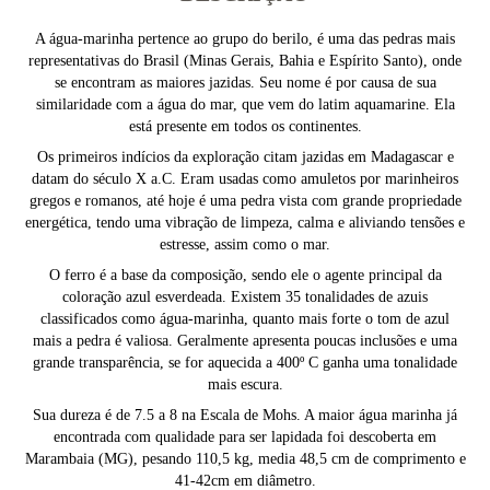
A água-marinha pertence ao grupo do berilo, é uma das pedras mais
representativas do Brasil (Minas Gerais, Bahia e Espírito Santo), onde
se encontram as maiores jazidas. Seu nome é por causa de sua
similaridade com a água do mar, que vem do latim aquamarine. Ela
está presente em todos os continentes.
Os primeiros indícios da exploração citam jazidas em Madagascar e
datam do século X a.C. Eram usadas como amuletos por marinheiros
gregos e romanos, até hoje é uma pedra vista com grande propriedade
energética, tendo uma vibração de limpeza, calma e aliviando tensões e
estresse, assim como o mar.
O ferro é a base da composição, sendo ele o agente principal da
coloração azul esverdeada. Existem 35 tonalidades de azuis
classificados como água-marinha, quanto mais forte o tom de azul
mais a pedra é valiosa. Geralmente apresenta poucas inclusões e uma
grande transparência, se for aquecida a 400º C ganha uma tonalidade
mais escura.
Sua dureza é de 7.5 a 8 na Escala de Mohs. A maior água marinha já
encontrada com qualidade para ser lapidada foi descoberta em
Marambaia (MG), pesando 110,5 kg, media 48,5 cm de comprimento e
41-42cm em diâmetro.