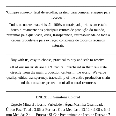
____________________________________________________________
‘Compre conosco, fácil de escolher, prático para comprar e seguro para
receber’.
Todos os nossos materiais são 100% naturais, adquiridos em estado
bruto diretamente dos principais centros de produção do mundo,
prezamos pela qualidade, ética, transparência, rastreabilidade de toda a
cadeia produtiva e pela extração consciente de todos os recursos
naturais.
____________________________________________________________
‘Buy with us, easy to choose, practical to buy and safe to receive’.
All of our materials are 100% natural, purchased in their raw state
directly from the main production centers in the world. We value
quality, ethics, transparency, traceability of the entire production chain
and the conscious protection of all natural resources.
____________________________________________________________
ENE2ESE Gemstone Colored
Espécie Mineral : Berilo Variedade : Água Marinha Quantidade :
Único Peso Total : 3.86 ct Forma : Gota Medidas : 13.12 x 9.08 x 6.49
mm Medidas 2 : --- Pureza : SI Cor Predominante : Incolor Dureza : 7