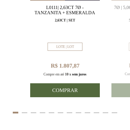
MARINHA
L0111| 2,63CT 7Ø -
7Ø | 5
VAL
TANZANITA + ESMERALDA
MM
2,63CT | SET
LOTE | LOT
R$ 1.807,87
Com
uros
Compre em até
10 x
sem juros
COMPRAR