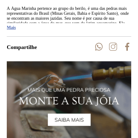
A Água Marinha pertence ao grupo do berilo, é uma das pedras mais
Os 
representativas do Brasil (Minas Gerais, Bahia e Espírito Santo), onde
dat
se encontram as maiores jazidas. Seu nome é por causa de sua
gre
similaridade com a água do mar, que vem do latim aquamarine. Ela
ene
Mais
está presente em todos os continentes.
est
Compartilhe