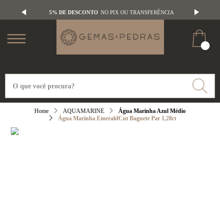
5% DE DESCONTO
NO PIX OU TRANSFERÊNCIA
AQUAMARINE
Água Marinha Azul Médio
Água Marinha EmeraldCut Baguete Par 1,28ct