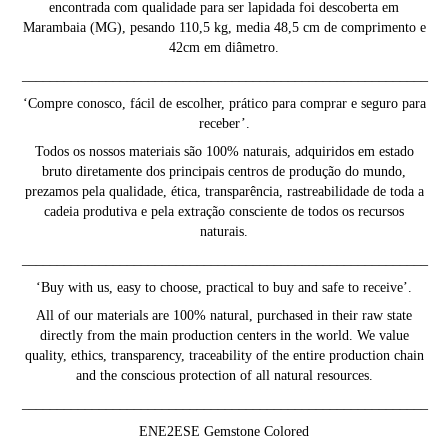
encontrada com qualidade para ser lapidada foi descoberta em
Marambaia (MG), pesando 110,5 kg, media 48,5 cm de comprimento e
42cm em diâmetro.
__________________________________________________________
‘Compre conosco, fácil de escolher, prático para comprar e seguro para
receber’.
Todos os nossos materiais são 100% naturais, adquiridos em estado
bruto diretamente dos principais centros de produção do mundo,
prezamos pela qualidade, ética, transparência, rastreabilidade de toda a
cadeia produtiva e pela extração consciente de todos os recursos
naturais.
__________________________________________________________
‘Buy with us, easy to choose, practical to buy and safe to receive’.
All of our materials are 100% natural, purchased in their raw state
directly from the main production centers in the world. We value
quality, ethics, transparency, traceability of the entire production chain
and the conscious protection of all natural resources.
__________________________________________________________
ENE2ESE Gemstone Colored