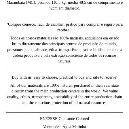
Marambaia (MG), pesando 110,5 kg, media 48,5 cm de comprimento e
42cm em diâmetro.
__________________________________________________________
‘Compre conosco, fácil de escolher, prático para comprar e seguro para
receber’.
Todos os nossos materiais são 100% naturais, adquiridos em estado
bruto diretamente dos principais centros de produção do mundo,
prezamos pela qualidade, ética, transparência, rastreabilidade de toda a
cadeia produtiva e pela extração consciente de todos os recursos
naturais.
__________________________________________________________
‘Buy with us, easy to choose, practical to buy and safe to receive’.
All of our materials are 100% natural, purchased in their raw state
directly from the main production centers in the world. We value
quality, ethics, transparency, traceability of the entire production chain
and the conscious protection of all natural resources.
__________________________________________________________
ENE2ESE Gemstone Colored
Variedade : Água Marinha