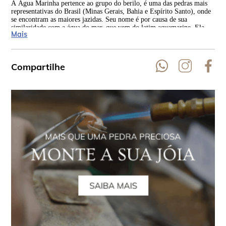
A Água Marinha pertence ao grupo do berilo, é uma das pedras mais
Os 
representativas do Brasil (Minas Gerais, Bahia e Espírito Santo), onde
dat
se encontram as maiores jazidas. Seu nome é por causa de sua
gre
similaridade com a água do mar, que vem do latim aquamarine. Ela
ene
Mais
está presente em todos os continentes.
est
Compartilhe