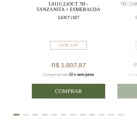
MARINHA
L0111| 2,63CT 7Ø -
7Ø | 5
VAL
TANZANITA + ESMERALDA
MM
2,63CT | SET
LOTE | LOT
8
R$ 1.807,87
P
juros
Compre em até
10 x
sem juros
Comp
COMPRAR