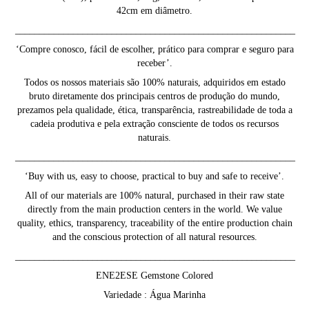
42cm em diâmetro.
__________________________________________________________
‘Compre conosco, fácil de escolher, prático para comprar e seguro para
receber’.
Todos os nossos materiais são 100% naturais, adquiridos em estado
bruto diretamente dos principais centros de produção do mundo,
prezamos pela qualidade, ética, transparência, rastreabilidade de toda a
cadeia produtiva e pela extração consciente de todos os recursos
naturais.
__________________________________________________________
‘Buy with us, easy to choose, practical to buy and safe to receive’.
All of our materials are 100% natural, purchased in their raw state
directly from the main production centers in the world. We value
quality, ethics, transparency, traceability of the entire production chain
and the conscious protection of all natural resources.
__________________________________________________________
ENE2ESE Gemstone Colored
Variedade : Água Marinha