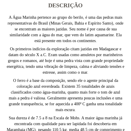
DESCRIÇÃO
A Água Marinha pertence ao grupo do berilo, é uma das pedras mais
representativas do Brasil (Minas Gerais, Bahia e Espírito Santo), onde
se encontram as maiores jazidas. Seu nome é por causa de sua
similaridade com a água do mar, que vem do latim aquamarine. Ela
está presente em todos os continentes.
Os primeiros indícios da exploração citam jazidas em Madagascar e
datam do século X a.C. Eram usadas como amuletos por marinheiros
gregos e romanos, até hoje é uma pedra vista com grande propriedade
energética, tendo uma vibração de limpeza, calma e aliviando tensões e
estresse, assim como o mar.
O ferro é a base da composição, sendo ele o agente principal da
coloração azul esverdeada. Existem 35 tonalidades de azuis
classificados como água-marinha, quanto mais forte o tom de azul
mais a pedra é valiosa. Geralmente apresenta poucas inclusões e uma
grande transparência, se for aquecida a 400º C ganha uma tonalidade
mais escura.
Sua dureza é de 7.5 a 8 na Escala de Mohs. A maior água marinha já
encontrada com qualidade para ser lapidada foi descoberta em
Marambaia (MG), pesando 110,5 kg, media 48,5 cm de comprimento e