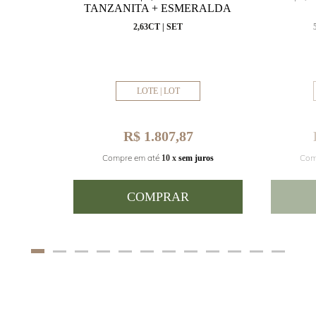
VAL
TANZANITA + ESMERALDA
MM
2,63CT | SET
LOTE | LOT
R$ 1.807,87
Com
Compre em até
juros
10 x
sem juros
COMPRAR