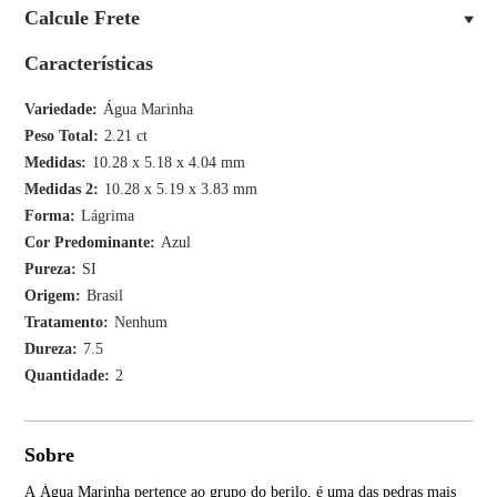
Calcule Frete
Características
Variedade
Água Marinha
Peso Total
2.21 ct
Medidas
10.28 x 5.18 x 4.04 mm
Medidas 2
10.28 x 5.19 x 3.83 mm
Forma
Lágrima
Cor Predominante
Azul
Pureza
SI
Origem
Brasil
Tratamento
Nenhum
Dureza
7.5
Quantidade
2
Sobre
A Água Marinha pertence ao grupo do berilo, é uma das pedras mais
Os 