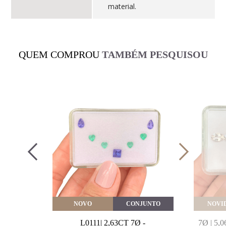
material.
QUEM COMPROU
TAMBÉM PESQUISOU
VEITE
NOVO
CONJUNTO
NOVI
MARINHA
L0111| 2,63CT 7Ø -
7Ø | 5