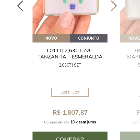
OVEITE
NOVO
CONJUNTO
NOVI
GUA
L0111| 2,63CT 7Ø -
7Ø
NITA
TANZANITA + ESMERALDA
MAR
2,63CT | SET
MM
LOTE | LOT
8
R$ 1.807,87
P
juros
Compre em até
10 x
sem juros
Comp
COMPRAR