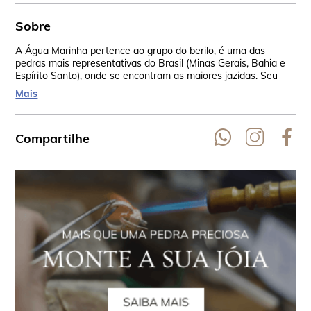
Sobre
A Água Marinha pertence ao grupo do berilo, é uma das
Os 
pedras mais representativas do Brasil (Minas Gerais, Bahia e
Mad
Espírito Santo), onde se encontram as maiores jazidas. Seu
amu
nome é por causa de sua similaridade com a água do mar, que
ped
Mais
vem do latim aquamarine. Ela está presente em todos os
vib
continentes.
ass
Compartilhe