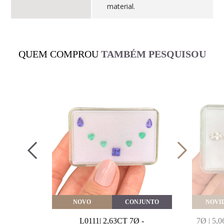
material.
QUEM COMPROU
TAMBÉM PESQUISOU
VEITE
NOVO
CONJUNTO
NOVI
MARINHA
L0111| 2,63CT 7Ø -
7Ø | 5