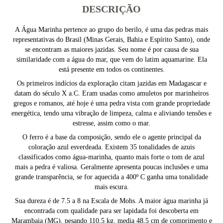
DESCRIÇÃO
A Água Marinha pertence ao grupo do berilo, é uma das pedras mais
representativas do Brasil (Minas Gerais, Bahia e Espírito Santo), onde
se encontram as maiores jazidas. Seu nome é por causa de sua
similaridade com a água do mar, que vem do latim aquamarine. Ela
está presente em todos os continentes.
Os primeiros indícios da exploração citam jazidas em Madagascar e
datam do século X a.C. Eram usadas como amuletos por marinheiros
gregos e romanos, até hoje é uma pedra vista com grande propriedade
energética, tendo uma vibração de limpeza, calma e aliviando tensões e
estresse, assim como o mar.
O ferro é a base da composição, sendo ele o agente principal da
coloração azul esverdeada. Existem 35 tonalidades de azuis
classificados como água-marinha, quanto mais forte o tom de azul
mais a pedra é valiosa. Geralmente apresenta poucas inclusões e uma
grande transparência, se for aquecida a 400º C ganha uma tonalidade
mais escura.
Sua dureza é de 7.5 a 8 na Escala de Mohs. A maior água marinha já
encontrada com qualidade para ser lapidada foi descoberta em
Marambaia (MG), pesando 110,5 kg, media 48,5 cm de comprimento e