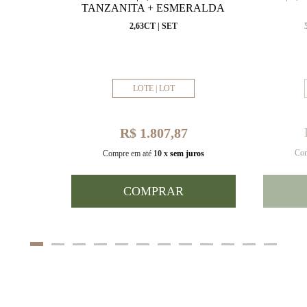
VAL
TANZANITA + ESMERALDA
MM
2,63CT | SET
LOTE | LOT
R$ 1.807,87
Com
uros
Compre em até
10 x
sem juros
COMPRAR