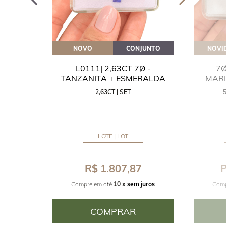
OVEITE
NOVO
CONJUNTO
NOVI
GUA
L0111| 2,63CT 7Ø -
7Ø
NITA
TANZANITA + ESMERALDA
MAR
2,63CT | SET
MM
LOTE | LOT
8
R$ 1.807,87
P
juros
Compre em até
10 x
sem juros
Comp
COMPRAR