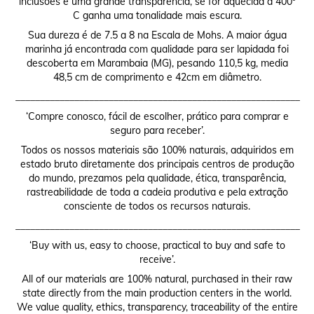
inclusões e uma grande transparência, se for aquecida a 400º
C ganha uma tonalidade mais escura.
Sua dureza é de 7.5 a 8 na Escala de Mohs. A maior água
marinha já encontrada com qualidade para ser lapidada foi
descoberta em Marambaia (MG), pesando 110,5 kg, media
48,5 cm de comprimento e 42cm em diâmetro.
__________________________________________________________
‘Compre conosco, fácil de escolher, prático para comprar e
seguro para receber’.
Todos os nossos materiais são 100% naturais, adquiridos em
estado bruto diretamente dos principais centros de produção
do mundo, prezamos pela qualidade, ética, transparência,
rastreabilidade de toda a cadeia produtiva e pela extração
consciente de todos os recursos naturais.
__________________________________________________________
‘Buy with us, easy to choose, practical to buy and safe to
receive’.
All of our materials are 100% natural, purchased in their raw
state directly from the main production centers in the world.
We value quality, ethics, transparency, traceability of the entire