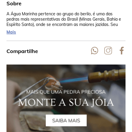
Sobre
A Água Marinha pertence ao grupo do berilo, é uma das
Os 
pedras mais representativas do Brasil (Minas Gerais, Bahia e
Mad
Espírito Santo), onde se encontram as maiores jazidas. Seu
amu
nome é por causa de sua similaridade com a água do mar, que
ped
Mais
vem do latim aquamarine. Ela está presente em todos os
vib
continentes.
ass
Compartilhe