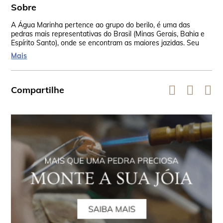
Sobre
A Água Marinha pertence ao grupo do berilo, é uma das
Os 
pedras mais representativas do Brasil (Minas Gerais, Bahia e
Mad
Espírito Santo), onde se encontram as maiores jazidas. Seu
amu
nome é por causa de sua similaridade com a água do mar, que
ped
Mais
vem do latim aquamarine. Ela está presente em todos os
vib
continentes.
ass
Compartilhe