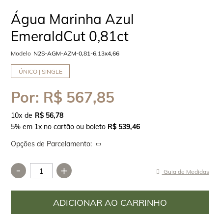
Água Marinha Azul
EmeraldCut 0,81ct
Modelo
N2S-AGM-AZM-0,81-6,13x4,66
ÚNICO | SINGLE
Por:
R$ 567,85
10
x
R$ 56,78
5% em 1x no cartão ou boleto
R$ 539,46
Opções de Parcelamento:
-
+
Guia de Medidas