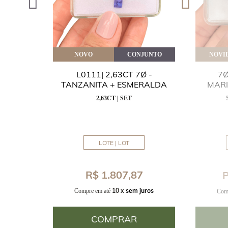
VEITE
NOVO
CONJUNTO
NOVI
GUA
L0111| 2,63CT 7Ø -
7Ø
NITA
TANZANITA + ESMERALDA
MAR
2,63CT | SET
MM
LOTE | LOT
8
R$ 1.807,87
P
uros
10 x
sem juros
Compre em até
Com
COMPRAR