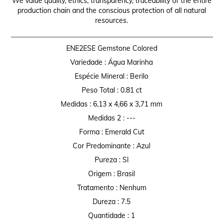
We value quality, ethics, transparency, traceability of the entire
production chain and the conscious protection of all natural
resources.
__________________________________________________________
ENE2ESE Gemstone Colored
Variedade : Água Marinha
Espécie Mineral : Berilo
Peso Total : 0.81 ct
Medidas : 6,13 x 4,66 x 3,71 mm
Medidas 2 : ---
Forma : Emerald Cut
Cor Predominante : Azul
Pureza : SI
Origem : Brasil
Tratamento : Nenhum
Dureza : 7.5
Quantidade : 1