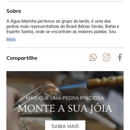
Sobre
A Água Marinha pertence ao grupo do berilo, é uma das
Os 
pedras mais representativas do Brasil (Minas Gerais, Bahia e
Mad
Espírito Santo), onde se encontram as maiores jazidas. Seu
amu
nome é por causa de sua similaridade com a água do mar, que
ped
Mais
vem do latim aquamarine. Ela está presente em todos os
vib
continentes.
ass
Compartilhe