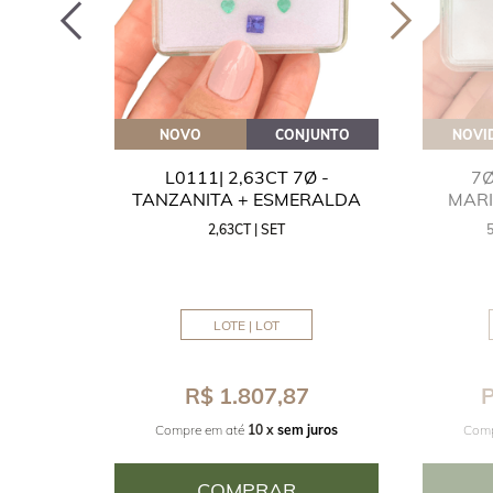
OVEITE
NOVO
CONJUNTO
NOVI
GUA
L0111| 2,63CT 7Ø -
7Ø
NITA
TANZANITA + ESMERALDA
MAR
2,63CT | SET
MM
LOTE | LOT
8
R$ 1.807,87
P
juros
Compre em até
10 x
sem juros
Comp
COMPRAR