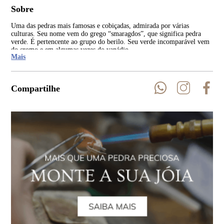
Sobre
Uma das pedras mais famosas e cobiçadas, admirada por várias
Tan
culturas. Seu nome vem do grego “smaragdos”, que significa pedra
apa
verde. É pertencente ao grupo do berilo. Seu verde incomparável vem
inco
do cromo e em algumas vezes do vanádio.
Mais
Compartilhe