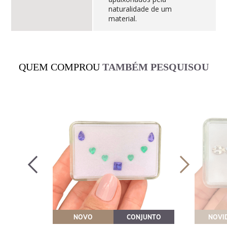
naturalidade de um
material.
QUEM COMPROU
TAMBÉM PESQUISOU
OVEITE
NOVO
CONJUNTO
NOVI