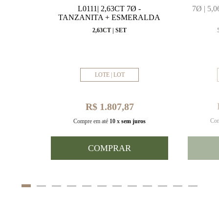
MARINHA
L0111| 2,63CT 7Ø -
7Ø | 5
VAL
TANZANITA + ESMERALDA
MM
2,63CT | SET
LOTE | LOT
R$ 1.807,87
Com
uros
Compre em até
10 x
sem juros
COMPRAR