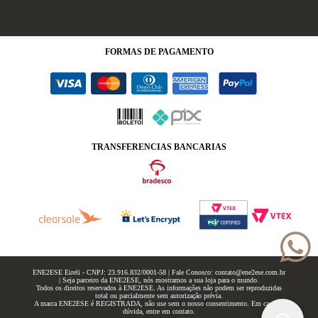
FORMAS
DE PAGAMENTO
TRANSFERENCIAS BANCARIAS
ENE2ESE Eireli - CNPJ: 23.916.832/0001-58 | Fale Conosco: contato@ene2ese.com.br
| Seja parceiro da ENE2ESE, nós mostramos a sua loja para o mundo.
Todos os direitos reservados à ENE2ESE. As informações não podem ser reproduzidas
total ou parcialmente sem autorização prévia.
A marca ENE2ESE é REGISTRADA, não use sem o nosso consentimento. Em caso de
dúvida, entre em contato.