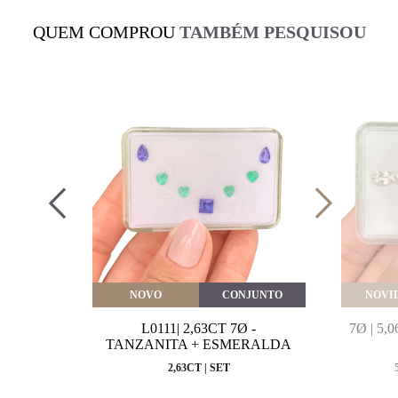
QUEM COMPROU
TAMBÉM PESQUISOU
VEITE
NOVO
CONJUNTO
NOVI
MARINHA
L0111| 2,63CT 7Ø -
7Ø | 5
VAL
TANZANITA + ESMERALDA
MM
2,63CT | SET