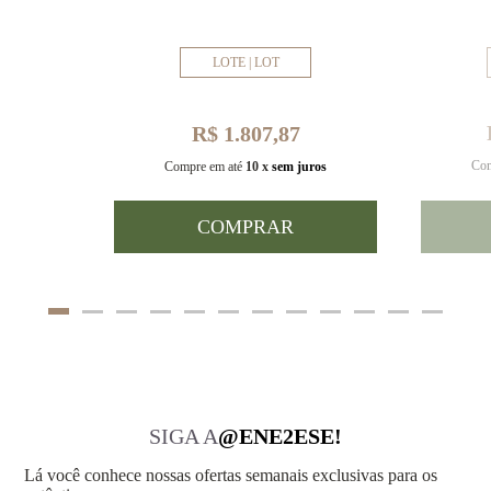
LOTE | LOT
R$ 1.807,87
Com
uros
Compre em até
10 x
sem juros
COMPRAR
SIGA A
@ENE2ESE!
Lá você conhece nossas ofertas semanais exclusivas para os