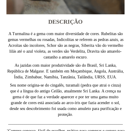
DESCRIÇÃO
A Turmalina é a gema com maior diversidade de cores. Rubelitas são
gemas vermelhas ou rosadas, Indicolitas se referem as pedras azuis, as
Acroítas são incolores, Schor são as negras, Siberita vão do vermelho
lilás até o azul violeta, as verdes são Verdelita, Dravita são amarelo-
castanho a amarelo escuro.
As jazidas com maior produtividade são do Brasil, Sri Lanka,
República de Malgaxe. E também em Moçambique, Angola, Austrália,
Índia, Zimbabue, Namíbia, Tanzânia, Tailândia, URSS, EUA.
Seu nome origina-se do cingalês, turamali (pedra que atrai o cinza)
que é a língua do antigo Ceilão, atualmente Sri Lanka. A crença na
gema é de que faz a verdade aparecer e por ter uma gama muito
grande de cores está associada ao arco-íris que fazia acender o sol,
desde seu descobrimento foi usada como amuleto para purificação e
proteção.
________________________________________________________
‘Compre conosco, fácil de escolher, prático para comprar e seguro para