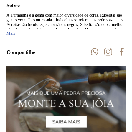
Sobre
A Turmalina é a gema com maior diversidade de cores. Rubelitas são
As 
gemas vermelhas ou rosadas, Indicolitas se referem as pedras azuis, as
Rep
Acroítas são incolores, Schor são as negras, Siberita vão do vermelho
Índ
lilás até o azul violeta, as verdes são Verdelita, Dravita são amarelo-
Mais
castanho a amarelo escuro.
Compartilhe