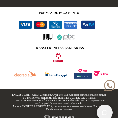
FORMAS
DE PAGAMENTO
TRANSFERENCIAS BANCARIAS
ENE2ESE Eireli - CNPJ: 23.916.832/0001-58 | Fale Conosco: contato@ene2ese.com.br
| Seja parceiro da ENE2ESE, nós mostramos a sua loja para o mundo.
Todos os direitos reservados à ENE2ESE. As informações não podem ser reproduzidas
total ou parcialmente sem autorização prévia.
A marca ENE2ESE é REGISTRADA, não use sem o nosso consentimento. Em caso de
dúvida, entre em contato.