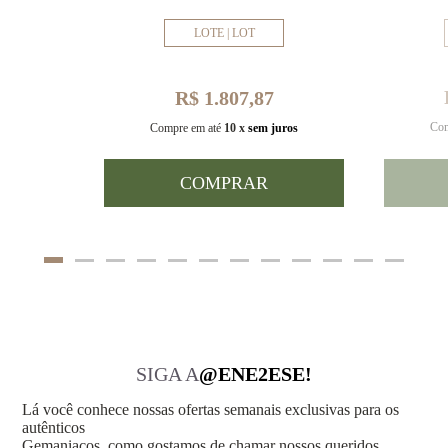
LOTE | LOT
R$ 1.807,87
Com
uros
Compre em até
10 x
sem juros
COMPRAR
SIGA A
@ENE2ESE!
Lá você conhece nossas ofertas semanais exclusivas para os
autênticos
Gemaniacos, como gostamos de chamar nossos queridos