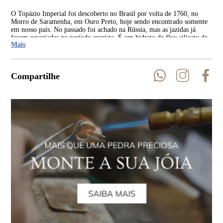
O Topázio Imperial foi descoberto no Brasil por volta de 1760, no
A o
Morro de Saramenha, em Ouro Preto, hoje sendo encontrado somente
Cla
em nosso país. No passado foi achado na Rússia, mas as jazidas já
Imp
foram esvaziadas no período czarista. É um hidrato de fluo silicato de
foi
Mais
alumínio que tem sua coloração devido ao ferro e cromo.
Compartilhe