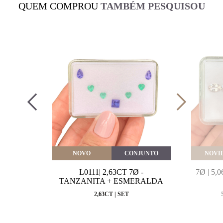
QUEM COMPROU
TAMBÉM PESQUISOU
VEITE
NOVO
CONJUNTO
NOVI
MARINHA
L0111| 2,63CT 7Ø -
7Ø | 5
VAL
TANZANITA + ESMERALDA
MM
2,63CT | SET