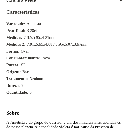
Calcule Frete
Características
Variedade
Ametista
Peso Total
3,28ct
Medidas
7,82x5,95x4,21mm
Medidas 2
7,91x5,95x4,08 / 7,95x6,07x3,97mm
Forma
Oval
Cor Predominante
Roxo
Pureza
SI
Origem
Brasil
Tratamento
Nenhum
Dureza
7
Quantidade
3
Sobre
A Ametista é do grupo do quartzo, é um dos minerais mais abundantes
A p
do nosso planeta, sua tonalidade violeta é por causa da presença de
var