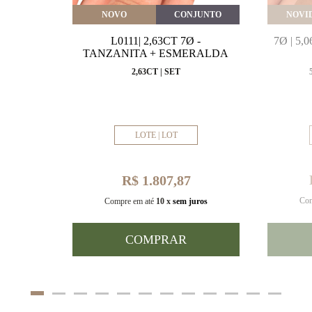
VEITE
NOVO
CONJUNTO
NOVI
MARINHA
L0111| 2,63CT 7Ø -
7Ø | 5
VAL
TANZANITA + ESMERALDA
MM
2,63CT | SET
LOTE | LOT
R$ 1.807,87
Com
uros
Compre em até
10 x
sem juros
COMPRAR