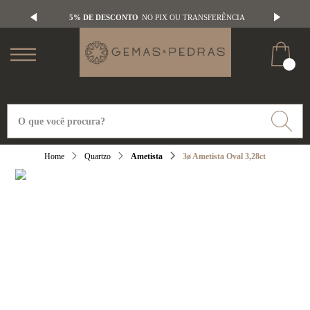
5% DE DESCONTO
NO PIX OU TRANSFERÊNCIA
Quartzo
Ametista
3ø Ametista Oval 3,28ct