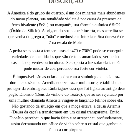
DESCRIÇÃO
A Ametista é do grupo do quartzo, é um dos minerais mais abundantes
do nosso planeta, sua tonalidade violeta é por causa da presença de
ferro bivalente (Fe2+) ou manganês, sua fórmula química é SiO2
(Óxido de Silício). A origem do seu nome é incerta, mas acredita-se
que venha do grego a, “não” e methuskein, intoxicar. Sua dureza é de
7 na escala de Mohs.
A pedra se exposta a temperaturas de 470 e 730ºC pode-se conseguir
variedades de tonalidades que vão de tons amarelados, vermelho-
acastanhado, verdes ou incolores. Se exposta à luz solar ela também
pode mudar de cor, perdendo sua forte cor violeta.
É impossível não associar a pedra com a simbologia que ela traz
durante os séculos. Acreditando-se trazer muita sorte, estabilidade e
proteger da embriaguez. Embriaguez essa que foi ligada ao antigo deus
pagão Dionísio (Deus do vinho e do Teatro), que ao ser rejeitado por
uma mulher chamada Ametista vingou-se lançando felinos sobre ela.
Não gostando da situação em que a moça estava, a deusa Ártemis
(Deusa da caça) a transformou em um cristal transparente. Então,
Dionísio percebeu o que havia feito e se arrependeu profundamente,
assim derramando um cálice de vinho sobre o cristal que ganhou a
famosa cor púrpura.