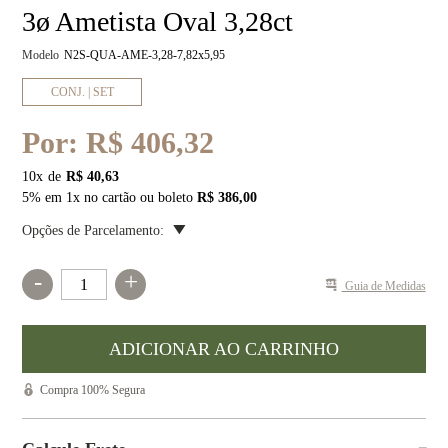
3ø Ametista Oval 3,28ct
Modelo
N2S-QUA-AME-3,28-7,82x5,95
CONJ. | SET
Por:
R$ 406,32
10
x
R$ 40,63
5% em 1x no cartão ou boleto
R$ 386,00
Opções de Parcelamento:
-
+
Guia de Medidas
Compra 100% Segura