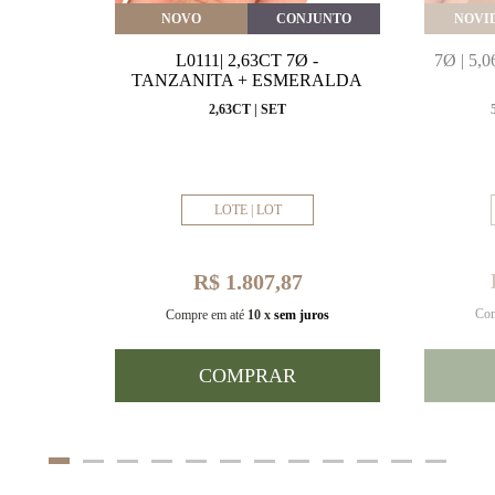
VEITE
NOVO
CONJUNTO
NOVI
MARINHA
L0111| 2,63CT 7Ø -
7Ø | 5
VAL
TANZANITA + ESMERALDA
MM
2,63CT | SET
LOTE | LOT
R$ 1.807,87
Com
uros
Compre em até
10 x
sem juros
COMPRAR