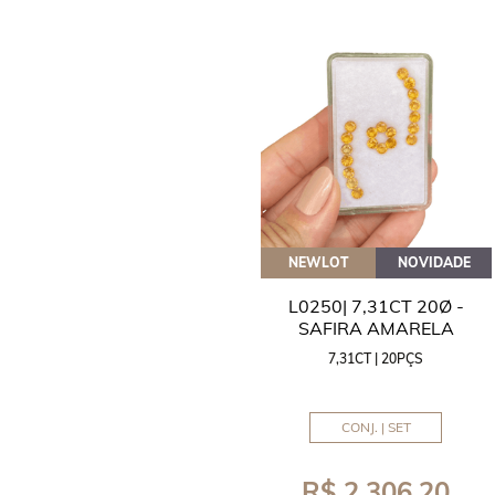
NEWLOT
NOVIDADE
L0250| 7,31CT 20Ø -
SAFIRA AMARELA
7,31CT | 20PÇS
CONJ. | SET
R$ 2.306,20