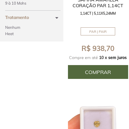
9 à 10 Mohs
CORAÇÃO PAR 1,14CT
1,14CT | 5,11X5,24MM
Tratamento
Nenhum
PAR | PAIR
Heat
R$ 938,70
Compre em até
10 x
sem juros
COMPRAR