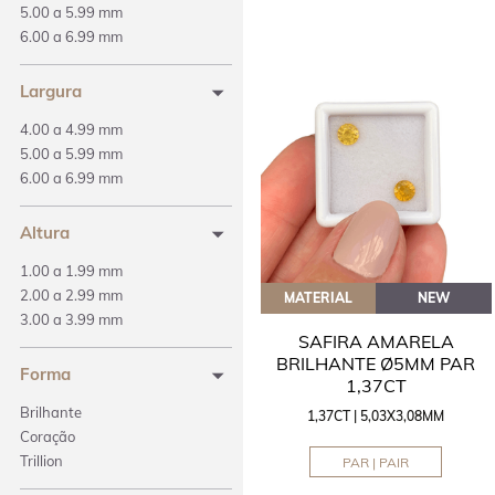
5.00 a 5.99 mm
6.00 a 6.99 mm
Largura
4.00 a 4.99 mm
5.00 a 5.99 mm
6.00 a 6.99 mm
Altura
1.00 a 1.99 mm
2.00 a 2.99 mm
MATERIAL
NEW
3.00 a 3.99 mm
SAFIRA AMARELA
BRILHANTE Ø5MM PAR
Forma
1,37CT
Brilhante
1,37CT | 5,03X3,08MM
Coração
Trillion
PAR | PAIR