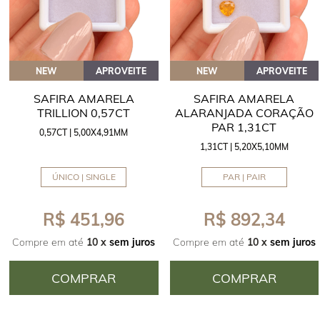
NEW
APROVEITE
NEW
APROVEITE
SAFIRA AMARELA
SAFIRA AMARELA
TRILLION 0,57CT
ALARANJADA CORAÇÃO
PAR 1,31CT
0,57CT | 5,00X4,91MM
1,31CT | 5,20X5,10MM
ÚNICO | SINGLE
PAR | PAIR
R$ 451,96
R$ 892,34
Compre em até
10 x
sem juros
Compre em até
10 x
sem juros
COMPRAR
COMPRAR