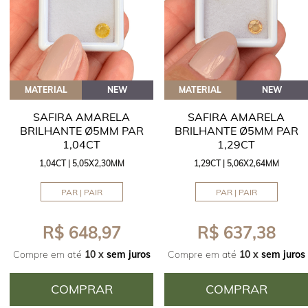
MATERIAL
NEW
MATERIAL
NEW
SAFIRA AMARELA
SAFIRA AMARELA
BRILHANTE Ø5MM PAR
BRILHANTE Ø5MM PAR
1,04CT
1,29CT
1,04CT | 5,05X2,30MM
1,29CT | 5,06X2,64MM
PAR | PAIR
PAR | PAIR
R$ 648,97
R$ 637,38
Compre em até
10 x
sem juros
Compre em até
10 x
sem juros
COMPRAR
COMPRAR