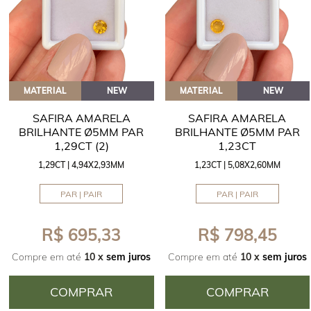
MATERIAL
NEW
MATERIAL
NEW
SAFIRA AMARELA
SAFIRA AMARELA
BRILHANTE Ø5MM PAR
BRILHANTE Ø5MM PAR
1,29CT (2)
1,23CT
1,29CT | 4,94X2,93MM
1,23CT | 5,08X2,60MM
PAR | PAIR
PAR | PAIR
R$ 695,33
R$ 798,45
Compre em até
10 x
sem juros
Compre em até
10 x
sem juros
COMPRAR
COMPRAR