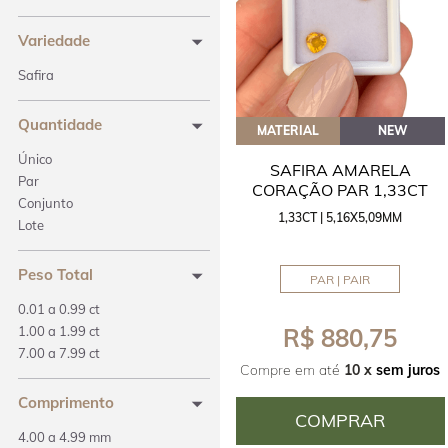
Variedade
Safira
Quantidade
MATERIAL
NEW
Único
SAFIRA AMARELA
Par
CORAÇÃO PAR 1,33CT
Conjunto
1,33CT | 5,16X5,09MM
Lote
Peso Total
PAR | PAIR
0.01 a 0.99 ct
1.00 a 1.99 ct
R$ 880,75
7.00 a 7.99 ct
Compre em até
10 x
sem juros
Comprimento
COMPRAR
4.00 a 4.99 mm