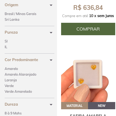
Origem
R$ 636,84
Brasil / Minas Gerais
Compre em até
10 x
sem juros
Sri Lanka
COMPRAR
Pureza
SI
IL
Cor Predominante
Amarelo
Amarelo Alaranjado
Laranja
Verde
Verde Amarelado
Dureza
MATERIAL
NEW
8 à 9 Mohs
SAFIRA AMARELA