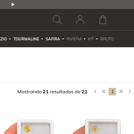
2,5% DE DESCONTO
1X NO CARTÃO DE CR
ZIO
TOURMALINE
SAFIRA
RIVIERA
KIT
BRUTO
Mostrando
21
resultados de
21
1