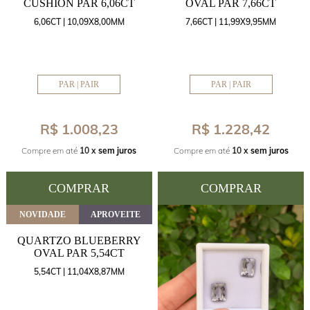
CUSHION PAR 6,06CT
OVAL PAR 7,66CT
6,06CT | 10,09X8,00MM
7,66CT | 11,99X9,95MM
PAR | PAIR
PAR | PAIR
R$ 1.008,23
R$ 1.228,42
Compre em até
10 x
sem juros
Compre em até
10 x
sem juros
COMPRAR
COMPRAR
NOVIDADE
APROVEITE
QUARTZO BLUEBERRY
OVAL PAR 5,54CT
5,54CT | 11,04X8,87MM