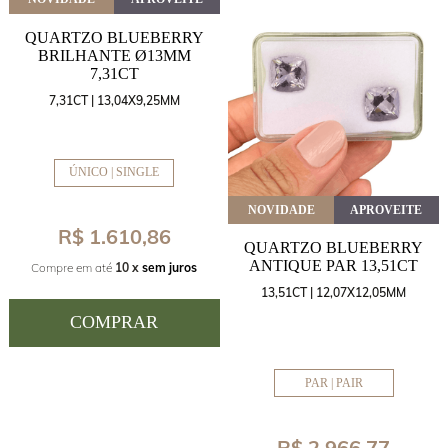
QUARTZO BLUEBERRY
BRILHANTE Ø13MM
7,31CT
7,31CT | 13,04X9,25MM
ÚNICO | SINGLE
NOVIDADE
APROVEITE
R$ 1.610,86
QUARTZO BLUEBERRY
ANTIQUE PAR 13,51CT
Compre em até
10 x
sem juros
13,51CT | 12,07X12,05MM
COMPRAR
PAR | PAIR
R$ 2.966,77