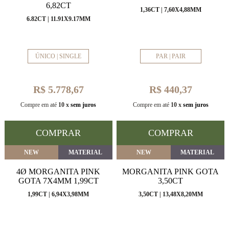
6,82CT
1,36CT | 7,60X4,88MM
6.82CT | 11.91X9.17MM
ÚNICO | SINGLE
PAR | PAIR
R$ 5.778,67
R$ 440,37
Compre em até
10 x
sem juros
Compre em até
10 x
sem juros
COMPRAR
COMPRAR
NEW
MATERIAL
NEW
MATERIAL
4Ø MORGANITA PINK
MORGANITA PINK GOTA
GOTA 7X4MM 1,99CT
3,50CT
1,99CT | 6,94X3,98MM
3,50CT | 13,48X8,20MM