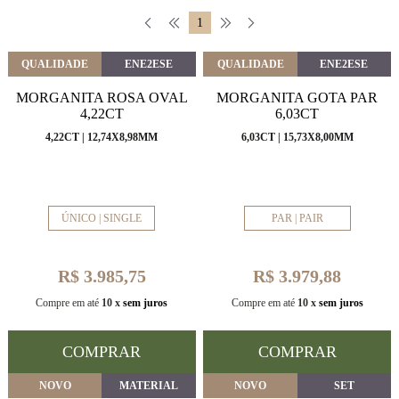
1
QUALIDADE
ENE2ESE
QUALIDADE
ENE2ESE
MORGANITA ROSA OVAL
MORGANITA GOTA PAR
4,22CT
6,03CT
4,22CT | 12,74X8,98MM
6,03CT | 15,73X8,00MM
ÚNICO | SINGLE
PAR | PAIR
R$ 3.985,75
R$ 3.979,88
Compre em até
10 x
sem juros
Compre em até
10 x
sem juros
COMPRAR
COMPRAR
NOVO
MATERIAL
NOVO
SET