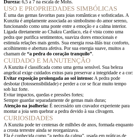
Dureza:
6,5 a 7 na escala de Mohs.
USO E PROPRIEDADES SIMBÓLICAS
É uma das gemas favoritas para joias românticas e sofisticadas. A
Kunzita é amplamente associada ao simbolismo do amor sereno,
funcionando como uma ponte entre a emoção e a calma interior.
Ligada diretamente ao Chakra Cardíaco, ela é vista como uma
pedra que purifica sentimentos, suaviza dores emocionais e
estimula relações mais gentis. Sua energia rosa-lilás traz conforto,
acolhimento e abertura afetiva. Por sua energia suave, muitos a
chamam de
“a pedra do coração tranquilo”
.
CUIDADO E MANUTENÇÃO
A Kunzita é classificada como uma gema sensível. Sua beleza
angelical exige cuidados extras para preservar a integridade e a cor:
Evitar exposição prolongada ao sol intenso:
A pedra pode
desbotar (fotossensibilidade) e perder a cor se ficar muito tempo
sob luz forte.
Evitar impactos, quedas e pressões fortes;
Sempre guardar separadamente de gemas mais duras;
Atenção na joalheria:
É necessário um cravador experiente para
montar a joia sem quebrar a pedra devido à sua clivagem.
CURIOSIDADES
A Kunzita pode ter centenas de milhões de anos, formada enquanto
a crosta terrestre ainda se reorganizava.
Ela é conhecida como “a pedra da calma”, usada em práticas de