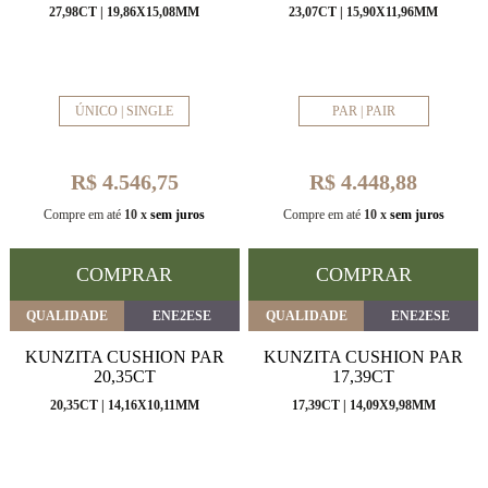
27,98CT | 19,86X15,08MM
23,07CT | 15,90X11,96MM
ÚNICO | SINGLE
PAR | PAIR
R$ 4.546,75
R$ 4.448,88
Compre em até
10 x
sem juros
Compre em até
10 x
sem juros
COMPRAR
COMPRAR
QUALIDADE
ENE2ESE
QUALIDADE
ENE2ESE
KUNZITA CUSHION PAR
KUNZITA CUSHION PAR
20,35CT
17,39CT
20,35CT | 14,16X10,11MM
17,39CT | 14,09X9,98MM