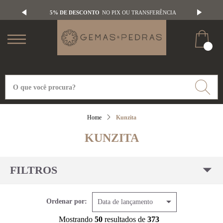
5% DE DESCONTO
NO PIX OU TRANSFERÊNCIA
Kunzita
KUNZITA
FILTROS
Ordenar por:
Data de lançamento
Mostrando
50
resultados de
373