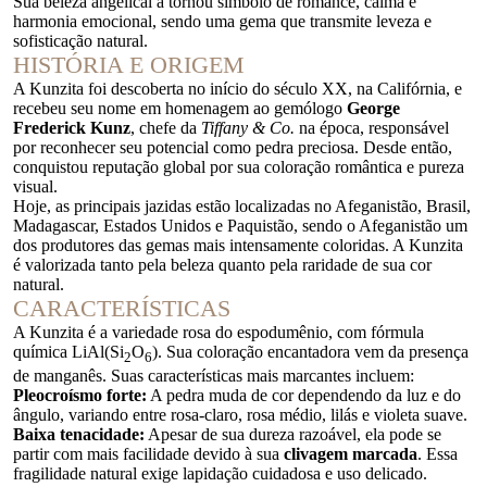
Sua beleza angelical a tornou símbolo de romance, calma e
harmonia emocional, sendo uma gema que transmite leveza e
sofisticação natural.
HISTÓRIA E ORIGEM
A Kunzita foi descoberta no início do século XX, na Califórnia, e
recebeu seu nome em homenagem ao gemólogo
George
Frederick Kunz
, chefe da
Tiffany & Co.
na época, responsável
por reconhecer seu potencial como pedra preciosa. Desde então,
conquistou reputação global por sua coloração romântica e pureza
visual.
Hoje, as principais jazidas estão localizadas no Afeganistão, Brasil,
Madagascar, Estados Unidos e Paquistão, sendo o Afeganistão um
dos produtores das gemas mais intensamente coloridas. A Kunzita
é valorizada tanto pela beleza quanto pela raridade de sua cor
natural.
CARACTERÍSTICAS
A Kunzita é a variedade rosa do espodumênio, com fórmula
química LiAl(Si
O
). Sua coloração encantadora vem da presença
2
6
de manganês. Suas características mais marcantes incluem:
Pleocroísmo forte:
A pedra muda de cor dependendo da luz e do
ângulo, variando entre rosa-claro, rosa médio, lilás e violeta suave.
Baixa tenacidade:
Apesar de sua dureza razoável, ela pode se
partir com mais facilidade devido à sua
clivagem marcada
. Essa
fragilidade natural exige lapidação cuidadosa e uso delicado.