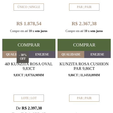
ÚNICO | SINGLE
PAR | PAIR
R$ 1.878,54
R$ 2.367,38
Compre em até
10 x
sem juros
Compre em até
10 x
sem juros
COMPRAR
COMPRAR
QUALIDADE
ENE2ESE
QUALIDADE
ENE2ESE
- 30%
OFF
4Ø KUNZITA ROSA OVAL
KUNZITA ROSA CUSHION
9,83CT
PAR 9,86CT
9,83CT | 8,97X6,98MM
9,86CT | 11,14X8,89MM
LOTE | LOT
PAR | PAIR
De
R$ 2.397,38