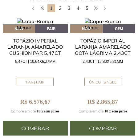
1
2
3
4
5
NEW
PAIR
NEW
GEM
TOPÁZIO IMPERIAL
TOPÁZIO IMPERIAL
LARANJA AMARELADO
LARANJA AMARELADO
CUSHION PAR 5,47CT
GOTA LÁGRIMA 2,43CT
5,47CT | 10,64X6,27MM
2,43CT | 13,80X5,81MM
PAR | PAIR
ÚNICO | SINGLE
R$ 6.576,67
R$ 2.865,87
Compre em até
Compre em até
10 x
sem juros
10 x
sem juros
COMPRAR
COMPRAR