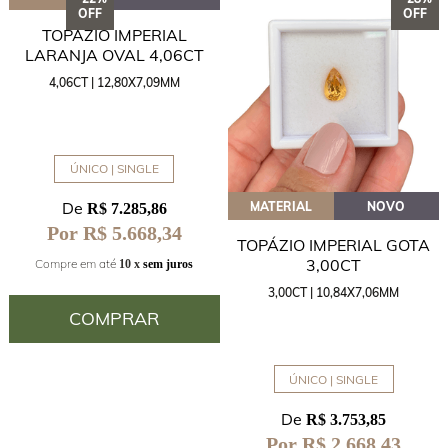
OFF
OFF
TOPÁZIO IMPERIAL
LARANJA OVAL 4,06CT
4,06CT | 12,80X7,09MM
ÚNICO | SINGLE
De
MATERIAL
NOVO
R$ 7.285,86
Por R$ 5.668,34
TOPÁZIO IMPERIAL GOTA
3,00CT
Compre em até
10 x
sem juros
3,00CT | 10,84X7,06MM
COMPRAR
ÚNICO | SINGLE
De
R$ 3.753,85
Por R$ 2.668,43