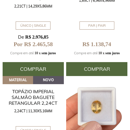
1,85CT | 6,96X4,96MM
2,21CT | 14,29X5,86MM
ÚNICO | SINGLE
PAR | PAIR
De
R$ 2.976,85
R$ 1.138,74
Por R$ 2.465,58
Compre em até
Compre em até
10 x
sem juros
10 x
sem juros
COMPRAR
COMPRAR
MATERIAL
NOVO
TOPÁZIO IMPERIAL
SALMÃO BAGUETE
RETANGULAR 2,24CT
2,24CT | 11,30X5,16MM