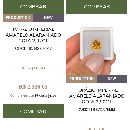
COMPRAR
COMPRAR
PRODUCTION
NEW
TOPÁZIO IMPERIAL
AMARELO ALARANJADO
GOTA 2,37CT
2,37CT | 10,14X7,20MM
ÚNICO | SINGLE
PRODUCTION
NEW
R$ 2.336,65
TOPÁZIO IMPERIAL
AMARELO ALARANJADO
Compre em até
10 x
sem juros
GOTA 2,80CT
2,80CT | 8,87X7,75MM
COMPRAR
ÚNICO | SINGLE