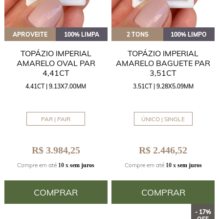
APROVEITE
100% LIMPA
2 TONS
100% LIMPO
TOPÁZIO IMPERIAL
TOPÁZIO IMPERIAL
AMARELO OVAL PAR
AMARELO BAGUETE PAR
4,41CT
3,51CT
4.41CT | 9.13X7.00MM
3.51CT | 9.28X5.09MM
PAR | PAIR
ÚNICO | SINGLE
R$ 3.984,25
R$ 2.446,52
Compre em até
Compre em até
10 x
sem juros
10 x
sem juros
COMPRAR
COMPRAR
- 17%