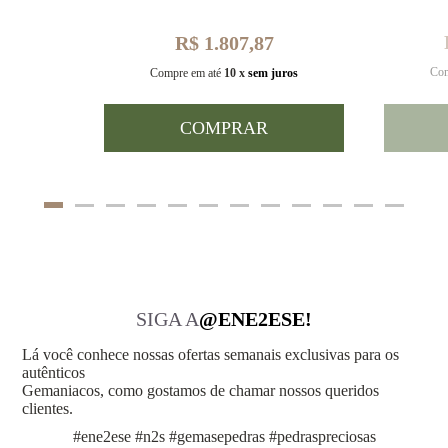
R$ 1.807,87
Com
uros
Compre em até
10 x
sem juros
COMPRAR
SIGA A
@ENE2ESE!
Lá você conhece nossas ofertas semanais exclusivas para os
autênticos
Gemaniacos, como gostamos de chamar nossos queridos
clientes.
#ene2ese #n2s #gemasepedras #pedraspreciosas