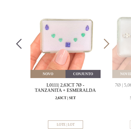
VEITE
NOVO
CONJUNTO
NOVI
MARINHA
L0111| 2,63CT 7Ø -
7Ø | 5
VAL
TANZANITA + ESMERALDA
MM
2,63CT | SET
LOTE | LOT